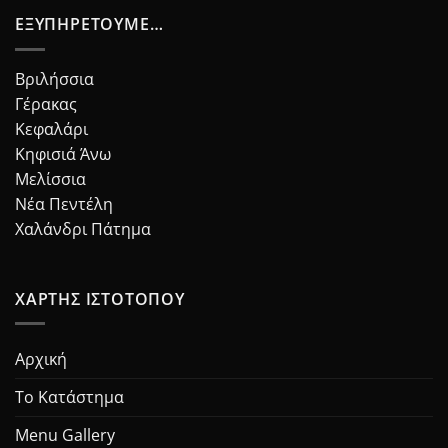
ΕΞΥΠΗΡΕΤΟΎΜΕ…
Βριλήσσια
Γέρακας
Κεφαλάρι
Κηφισιά Άνω
Μελίσσια
Νέα Πεντέλη
Χαλάνδρι Πάτημα
ΧΆΡΤΗΣ ΙΣΤΟΤΌΠΟΥ
Αρχική
Το Κατάστημα
Menu Gallery