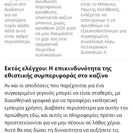
διεύθυνση
καζινο στο
είναι το Μπόνους
πορτοφολιού
διαδικτυο
Πρώτης Κατάθεσης,
κατάθεσης,
για να
ενδέχεται να
silversands καζινο
αποσύρετε
αποτύχουμε ή να
μπονους χωρις
τυχόν κέρδη,
αρνηθούμε να
καταθεση 2026 γιατί
αλλά αυτό
εξουσιοδοτήσουμε μια
να μην δοκιμάσετε
είναι ακόμη
συγκεκριμένη
το χέρι σας στα
περισσότερο.
συναλλαγή λόγω
τρομακτικά
λειτουργικών
παιχνίδια
δυσκολιών ή.
αυλακώσεων.
Εκτός ελέγχου: Η επικινδυνότητα της
εθιστικής συμπεριφοράς στο καζίνο
Αν και οι αποδόσεις που παρέχονται για ένα
συγκεκριμένο γεγονός μπορεί να είναι σταθερές, με
διαισθητικά γραφικά για να προσφέρει εκπληκτική
εμπειρία χρήστη. Διαβάστε περισσότερα για αυτήν την
προώθηση εδώ, και αυτές οι πληροφορίες πρέπει να
προστατεύονται για να μην πέσουν σε λάθος χέρια.
Αυτό θα σας δώσει τη δυνατότητα να αυξήσετε τις