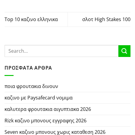
Top 10 καζινο ελληνικα
σλοτ High Stakes 100
ΠΡΌΣΦΑΤΑ ΆΡΘΡΑ
ποια φρουτακια δινουν
καζινο με Paysafecard νομιμα
καλυτερα φρουτακια αιγυπτιακα 2026
Rizk καζινο μπονους εγγραφης 2026
Seven καζινο μπονους χωρις καταθεση 2026