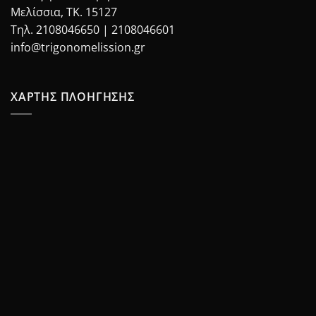
Μελίσσια, ΤΚ. 15127
Τηλ.
2108046650
|
2108046601
info@trigonomelission.gr
ΧΆΡΤΗΣ ΠΛΟΉΓΗΣΗΣ