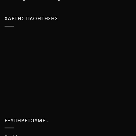
ΧΆΡΤΗΣ ΠΛΟΉΓΗΣΗΣ
ΕΞΥΠΗΡΕΤΟΎΜΕ…