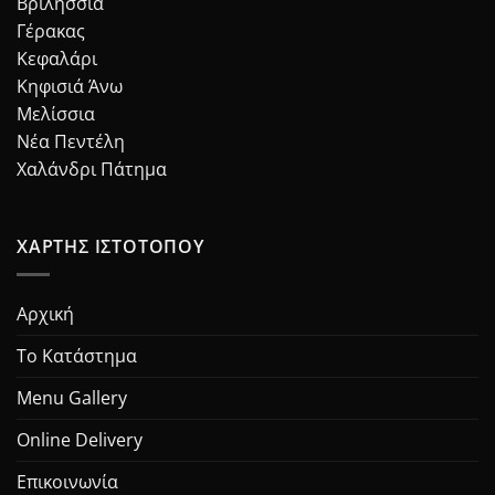
Βριλήσσια
Γέρακας
Κεφαλάρι
Κηφισιά Άνω
Μελίσσια
Νέα Πεντέλη
Χαλάνδρι Πάτημα
ΧΆΡΤΗΣ ΙΣΤΟΤΌΠΟΥ
Αρχική
Το Κατάστημα
Menu Gallery
Online Delivery
Επικοινωνία