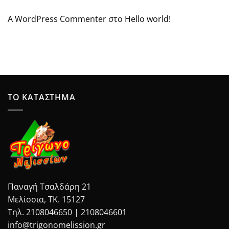
A WordPress Commenter
στο
Hello world!
ΤΟ ΚΑΤΆΣΤΗΜΑ
Παναγή Τσαλδάρη 21
Μελίσσια, ΤΚ. 15127
Τηλ.
2108046650
|
2108046601
info@trigonomelission.gr