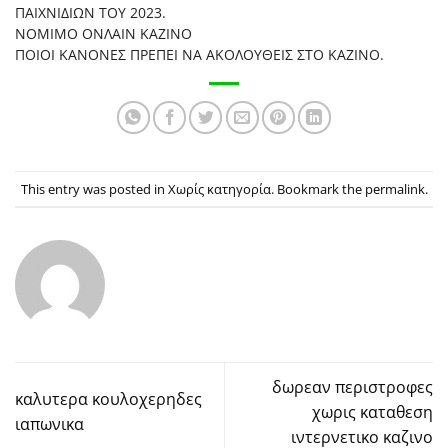
ΠΑΙΧΝΙΔΙΏΝ ΤΟΥ 2023.
ΝΟΜΙΜΟ ΟΝΛΑΙΝ ΚΑΖΙΝΟ
ΠΟΙΟΙ ΚΑΝΌΝΕΣ ΠΡΈΠΕΙ ΝΑ ΑΚΟΛΟΥΘΕΊΣ ΣΤΟ ΚΑΖΊΝΟ.
This entry was posted in Χωρίς κατηγορία. Bookmark the
permalink
.
δωρεαν περιστροφες
καλυτερα κουλοχερηδες
χωρις καταθεση
ιαπωνικα
ιντερνετικο καζινο