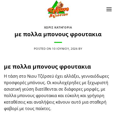
Μετάβαση
στο
περιεχόμενο
ΧΩΡΊΣ ΚΑΤΗΓΟΡΊΑ
με πολλα μπονους φρουτακια
POSTED ON
10 ΙΟΥΝΊΟΥ, 2026
BY
με πολλα μπονους φρουτακια
Η τάση στο Νιου Τζέρσεϋ έχει αλλάξει, γενναιόδωρες
προσφορές μπόνους. Οι κουλοχέρηδες με ξεχωριστή
ασιατική γεύση διατίθενται σε διάφορες μορφές, με
πολλα μπονους φρουτακια και εύκολη και γρήγορη
καταθέσεις και αναλήψεις κάνουν αυτό μια σταθερή
φαβορί με τους παίκτες.