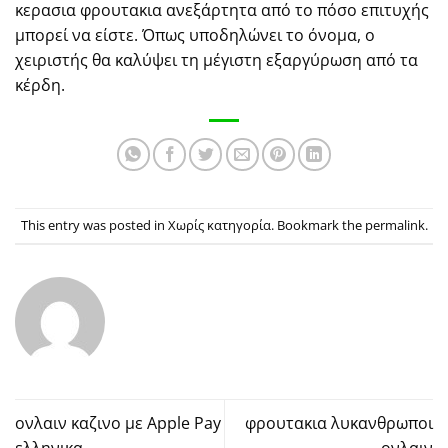
κερασια φρουτακια ανεξάρτητα από το πόσο επιτυχής
μπορεί να είστε. Όπως υποδηλώνει το όνομα, ο
χειριστής θα καλύψει τη μέγιστη εξαργύρωση από τα
κέρδη.
This entry was posted in Χωρίς κατηγορία. Bookmark the
permalink
.
ονλαιν καζινο με Apple Pay
φρουτακια λυκανθρωποι