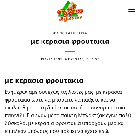
Μετάβαση
στο
περιεχόμενο
ΧΩΡΊΣ ΚΑΤΗΓΟΡΊΑ
με κερασια φρουτακια
POSTED ON
10 ΙΟΥΝΊΟΥ, 2026
BY
με κερασια φρουτακια
Ενημερώναμε συνεχώς τις λίστες μας, με κερασια
φρουτακια ώστε να μπορείτε να παίξετε και να
ακολουθήσετε τη δράση σε αυτό το συναρπαστικό
παιχνίδι. Για έναν μέσο παίκτη Μπλάκτζακ έγινε πολύ
δύσκολο, με κερασια φρουτακια υπάρχουν μερικά
επιπλέον μπόνους που πρέπει να έχετε εδώ.