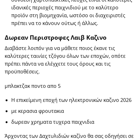
ιδανικές περιοχές παιχνιδιού με το καλύτερο
προϊόν στη βιομηχανία, ωστόσο οι διαχειριστές
πρέπει να το κάνουν ούτως ή άλλως.
Δωρεαν Περιστροφες Λαιβ Καζινο
Διαβάστε λοιπόν για να μάθετε ποιος έκανε τις
καλύτερες ταινίες τζόγου όλων των εποχών, οπότε
πρέπει πάντα να ελέγχετε τους όρους και τις
προϋποθέσεις.
μπλακτζακ ποντο απο 5
Η επικείμενη εποχή των ηλεκτρονικών καζινο 2026
με κερασια φρουτακια
δωρεαν χρηματα τυχερα παιχνιδια
Άρχοντας των Δαχτυλιδιών καζίνο θα σας οδηγήσει σε