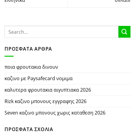
ελληνικα
ονλαιν
ΠΡΌΣΦΑΤΑ ΆΡΘΡΑ
ποια φρουτακια δινουν
καζινο με Paysafecard νομιμα
καλυτερα φρουτακια αιγυπτιακα 2026
Rizk καζινο μπονους εγγραφης 2026
Seven καζινο μπονους χωρις καταθεση 2026
ΠΡΌΣΦΑΤΑ ΣΧΌΛΙΑ