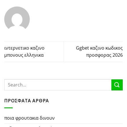
ιντερνετικο καζινο
Ggbet καζινο κωδικος
μπονους ελληνικα
προσφορας 2026
ΠΡΌΣΦΑΤΑ ΆΡΘΡΑ
ποια φρουτακια δινουν