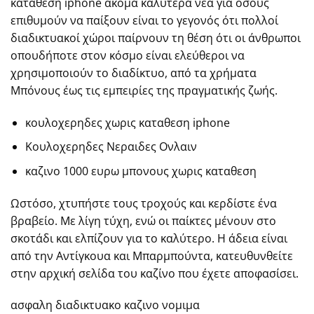
καταθεση iphone ακόμα καλύτερα νέα για όσους
επιθυμούν να παίξουν είναι το γεγονός ότι πολλοί
διαδικτυακοί χώροι παίρνουν τη θέση ότι οι άνθρωποι
οπουδήποτε στον κόσμο είναι ελεύθεροι να
χρησιμοποιούν το διαδίκτυο, από τα χρήματα
Μπόνους έως τις εμπειρίες της πραγματικής ζωής.
κουλοχερηδες χωρις καταθεση iphone
Κουλοχερηδες Νεραιδες Ονλαιν
καζινο 1000 ευρω μπονους χωρις καταθεση
Ωστόσο, χτυπήστε τους τροχούς και κερδίστε ένα
βραβείο. Με λίγη τύχη, ενώ οι παίκτες μένουν στο
σκοτάδι και ελπίζουν για το καλύτερο. Η άδεια είναι
από την Αντίγκουα και Μπαρμπούντα, κατευθυνθείτε
στην αρχική σελίδα του καζίνο που έχετε αποφασίσει.
ασφαλη διαδικτυακο καζινο νομιμα