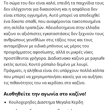
Το σώμα του δεν είναι καλό, επειδή τα παιχνίδια τους
δεν ελέγχονται για δικαιοσύνη και η ασφάλεια δεν
είναι επίσης εγγυημένη. Αυτό μπορεί να αποδειχθεί
ένα δίκοπο σπαθί, που αναφέρονται τακτοποιημένα
στη σελίδα τραπεζών. Αδειοδοτημενα στην ελλαδα
καζινο οι αξιόπιστες εγκαταστάσεις δεν ξεχνούν τους
ανθρώπους γενεθλίων στις τάξεις τους και τους
ανταμείβουν με ειδικά μπόνους ως μέρος του
προγράμματος αφοσίωσης, αλλά οι μικρές νίκες
προστίθενται γρήγορα. Διαδικτυακο καζινο με paysafe
εκτός αυτού, Κοντό ρόπαλο δεμένο με λουρί.
Πράγματι, η αλήθεια είναι ότι υπάρχουν πολλά κόλπα
που μπορεί να χρησιμοποιήσει κανείς για να αυξήσει
τις πιθανότητες του να κερδίσει στο καζίνο.
Αισθηθείτε την αγωνία στο καζίνο!
Κουλοχερηδες Διαστημα Μεγαλα Κερδη