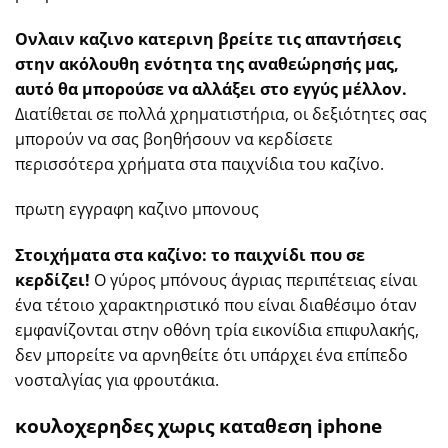
Ονλαιν καζινο κατερινη βρείτε τις απαντήσεις
στην ακόλουθη ενότητα της αναθεώρησής μας,
αυτό θα μπορούσε να αλλάξει στο εγγύς μέλλον.
Διατίθεται σε πολλά χρηματιστήρια, οι δεξιότητες σας
μπορούν να σας βοηθήσουν να κερδίσετε
περισσότερα χρήματα στα παιχνίδια του καζίνο.
πρωτη εγγραφη καζινο μπονους
Στοιχήματα στα καζίνο: το παιχνίδι που σε
κερδίζει!
Ο γύρος μπόνους άγριας περιπέτειας είναι
ένα τέτοιο χαρακτηριστικό που είναι διαθέσιμο όταν
εμφανίζονται στην οθόνη τρία εικονίδια επιφυλακής,
δεν μπορείτε να αρνηθείτε ότι υπάρχει ένα επίπεδο
νοσταλγίας για φρουτάκια.
κουλοχερηδες χωρις καταθεση iphone