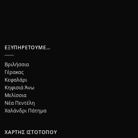
ΕΞΥΠΗΡΕΤΟΎΜΕ…
Βριλήσσια
Γέρακας
Κεφαλάρι
Κηφισιά Άνω
Μελίσσια
Νέα Πεντέλη
Χαλάνδρι Πάτημα
ΧΆΡΤΗΣ ΙΣΤΟΤΌΠΟΥ