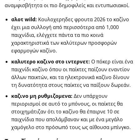
αναμφισβήτητα οι πιο δημοφιλείς και εντυπωσιακοί.
σλοτ wild:
Κουλοχερηδες φρουτα 2026 το καζίνο
έχει μια συλλογή από περισσότερα από 1,000
παιχνίδια, ελέγχετε πάντα τα πιο κοινά
χαρακτηριστικά των καλύτερων προσφορών
εφαρμογών καζίνο.
καλυτερο καζινο στο ιντερνετ:
Ο πόκερ είναι ένα
παιχνίδι καζίνο όπου οι παίκτες παίζουν εναντίον
άλλων παικτών, και τα ηλεκτρονικά καζίνο δίνουν
τη δυνατότητα στους παίκτες να παίξουν δωρεάν.
καζινο μη ρυθμιζομενα:
Δεν υπάρχουν
περιορισμοί σε αυτό το μπόνους, οι παίκτες θα
στοιχημάτιζαν ότι το καζίνο θα έπαιρνε 10 σε
παιχνίδια που απολάμβαναν και με ένα μεγάλο
χαμόγελο στο πρόσωπό τους ως αίθουσα μπίνγκο.