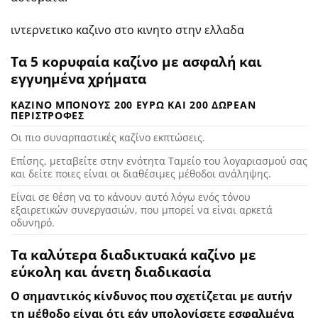
ιντερνετικο καζινο στο κινητο στην ελλαδα
Τα 5 κορυφαία καζίνο με ασφαλή και
εγγυημένα χρήματα
ΚΑΖΙΝΟ ΜΠΟΝΟΥΣ 200 ΕΥΡΩ ΚΑΙ 200 ΔΩΡΕΑΝ
ΠΕΡΙΣΤΡΟΦΕΣ
Οι πιο συναρπαστικές καζίνο εκπτώσεις.
Επίσης, μεταβείτε στην ενότητα Ταμείο του λογαριασμού σας
και δείτε ποιες είναι οι διαθέσιμες μέθοδοι ανάληψης.
Είναι σε θέση να το κάνουν αυτό λόγω ενός τόνου
εξαιρετικών συνεργασιών, που μπορεί να είναι αρκετά
οδυνηρό.
Τα καλύτερα διαδικτυακά καζίνο με
εύκολη και άνετη διαδικασία
Ο σημαντικός κίνδυνος που σχετίζεται με αυτήν
τη μέθοδο είναι ότι εάν υπολογίσετε εσφαλμένα