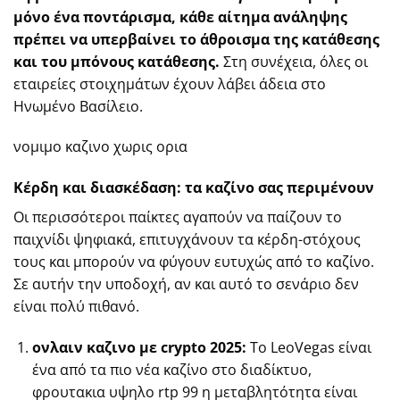
μόνο ένα ποντάρισμα, κάθε αίτημα ανάληψης
πρέπει να υπερβαίνει το άθροισμα της κατάθεσης
και του μπόνους κατάθεσης.
Στη συνέχεια, όλες οι
εταιρείες στοιχημάτων έχουν λάβει άδεια στο
Ηνωμένο Βασίλειο.
νομιμο καζινο χωρις ορια
Κέρδη και διασκέδαση: τα καζίνο σας περιμένουν
Οι περισσότεροι παίκτες αγαπούν να παίζουν το
παιχνίδι ψηφιακά, επιτυγχάνουν τα κέρδη-στόχους
τους και μπορούν να φύγουν ευτυχώς από το καζίνο.
Σε αυτήν την υποδοχή, αν και αυτό το σενάριο δεν
είναι πολύ πιθανό.
ονλαιν καζινο με crypto 2025:
Το LeoVegas είναι
ένα από τα πιο νέα καζίνο στο διαδίκτυο,
φρουτακια υψηλο rtp 99 η μεταβλητότητα είναι