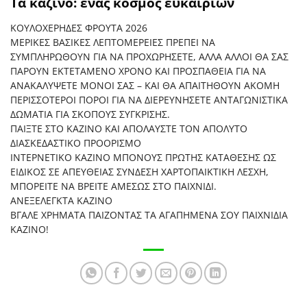
Τα καζίνο: ένας κόσμος ευκαιριών
ΚΟΥΛΟΧΕΡΗΔΕΣ ΦΡΟΥΤΑ 2026
ΜΕΡΙΚΈΣ ΒΑΣΙΚΈΣ ΛΕΠΤΟΜΈΡΕΙΕΣ ΠΡΈΠΕΙ ΝΑ
ΣΥΜΠΛΗΡΩΘΟΎΝ ΓΙΑ ΝΑ ΠΡΟΧΩΡΉΣΕΤΕ, ΑΛΛΆ ΆΛΛΟΙ ΘΑ ΣΑΣ
ΠΆΡΟΥΝ ΕΚΤΕΤΑΜΈΝΟ ΧΡΌΝΟ ΚΑΙ ΠΡΟΣΠΆΘΕΙΑ ΓΙΑ ΝΑ
ΑΝΑΚΑΛΎΨΕΤΕ ΜΌΝΟΙ ΣΑΣ – ΚΑΙ ΘΑ ΑΠΑΙΤΗΘΟΎΝ ΑΚΌΜΗ
ΠΕΡΙΣΣΌΤΕΡΟΙ ΠΌΡΟΙ ΓΙΑ ΝΑ ΔΙΕΡΕΥΝΉΣΕΤΕ ΑΝΤΑΓΩΝΙΣΤΙΚΆ
ΔΩΜΆΤΙΑ ΓΙΑ ΣΚΟΠΟΎΣ ΣΎΓΚΡΙΣΗΣ.
ΠΑΊΞΤΕ ΣΤΟ ΚΑΖΊΝΟ ΚΑΙ ΑΠΟΛΑΎΣΤΕ ΤΟΝ ΑΠΌΛΥΤΟ
ΔΙΑΣΚΕΔΑΣΤΙΚΌ ΠΡΟΟΡΙΣΜΌ
ΙΝΤΕΡΝΕΤΙΚΟ ΚΑΖΙΝΟ ΜΠΟΝΟΥΣ ΠΡΩΤΗΣ ΚΑΤΑΘΕΣΗΣ ΩΣ
ΕΙΔΙΚΌΣ ΣΕ ΑΠΕΥΘΕΊΑΣ ΣΎΝΔΕΣΗ ΧΑΡΤΟΠΑΙΚΤΙΚΉ ΛΈΣΧΗ,
ΜΠΟΡΕΊΤΕ ΝΑ ΒΡΕΊΤΕ ΑΜΈΣΩΣ ΣΤΟ ΠΑΙΧΝΊΔΙ.
ΑΝΕΞΕΛΕΓΚΤΑ ΚΑΖΙΝΟ
ΒΓΆΛΕ ΧΡΉΜΑΤΑ ΠΑΊΖΟΝΤΑΣ ΤΑ ΑΓΑΠΗΜΈΝΑ ΣΟΥ ΠΑΙΧΝΊΔΙΑ
ΚΑΖΊΝΟ!