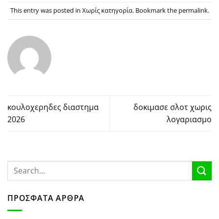
This entry was posted in Χωρίς κατηγορία. Bookmark the
permalink
.
κουλοχερηδες διαστημα
δοκιμασε σλοτ χωρις
2026
λογαριασμο
ΠΡΌΣΦΑΤΑ ΆΡΘΡΑ