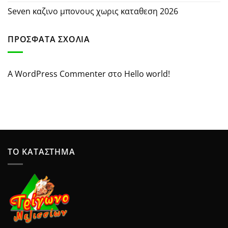
Seven καζινο μπονους χωρις καταθεση 2026
ΠΡΌΣΦΑΤΑ ΣΧΌΛΙΑ
A WordPress Commenter
στο
Hello world!
ΤΟ ΚΑΤΆΣΤΗΜΑ