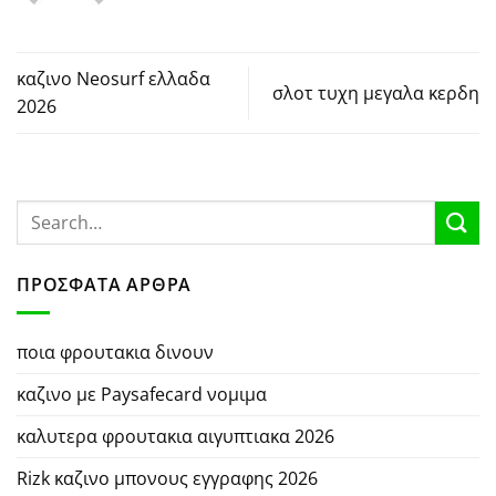
καζινο Neosurf ελλαδα
σλοτ τυχη μεγαλα κερδη
2026
ΠΡΌΣΦΑΤΑ ΆΡΘΡΑ
ποια φρουτακια δινουν
καζινο με Paysafecard νομιμα
καλυτερα φρουτακια αιγυπτιακα 2026
Rizk καζινο μπονους εγγραφης 2026