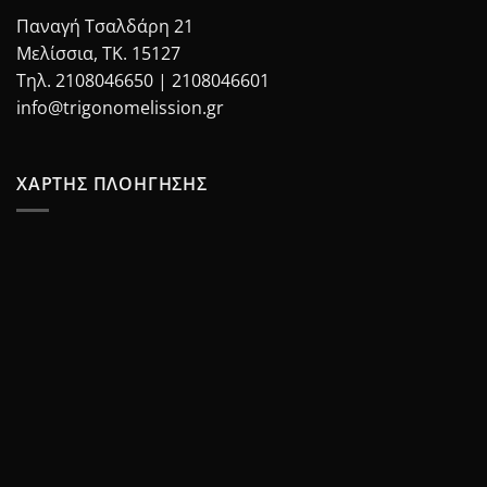
Παναγή Τσαλδάρη 21
Μελίσσια, ΤΚ. 15127
Τηλ.
2108046650
|
2108046601
info@trigonomelission.gr
ΧΆΡΤΗΣ ΠΛΟΉΓΗΣΗΣ