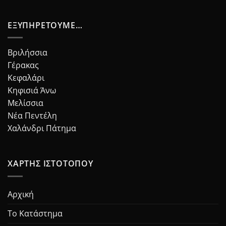
ΕΞΥΠΗΡΕΤΟΎΜΕ…
Βριλήσσια
Γέρακας
Κεφαλάρι
Κηφισιά Άνω
Μελίσσια
Νέα Πεντέλη
Χαλάνδρι Πάτημα
ΧΆΡΤΗΣ ΙΣΤΟΤΌΠΟΥ
Αρχική
Το Κατάστημα