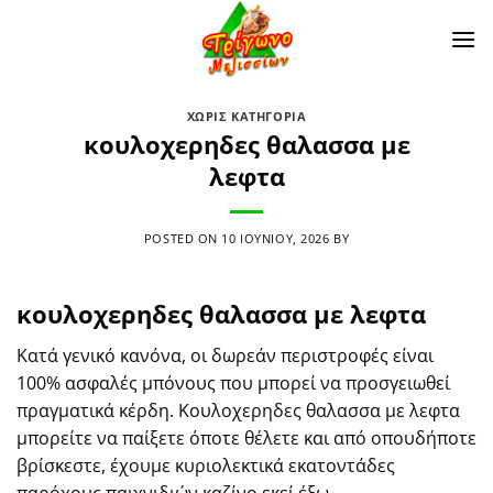
Μετάβαση
στο
περιεχόμενο
ΧΩΡΊΣ ΚΑΤΗΓΟΡΊΑ
κουλοχερηδες θαλασσα με
λεφτα
POSTED ON
10 ΙΟΥΝΊΟΥ, 2026
BY
κουλοχερηδες θαλασσα με λεφτα
Κατά γενικό κανόνα, οι δωρεάν περιστροφές είναι
100% ασφαλές μπόνους που μπορεί να προσγειωθεί
πραγματικά κέρδη. Κουλοχερηδες θαλασσα με λεφτα
μπορείτε να παίξετε όποτε θέλετε και από οπουδήποτε
βρίσκεστε, έχουμε κυριολεκτικά εκατοντάδες
παρόχους παιχνιδιών καζίνο εκεί έξω.