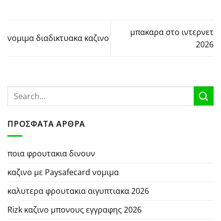
μπακαρα στο ιντερνετ
νομιμα διαδικτυακα καζινο
2026
ΠΡΌΣΦΑΤΑ ΆΡΘΡΑ
ποια φρουτακια δινουν
καζινο με Paysafecard νομιμα
καλυτερα φρουτακια αιγυπτιακα 2026
Rizk καζινο μπονους εγγραφης 2026