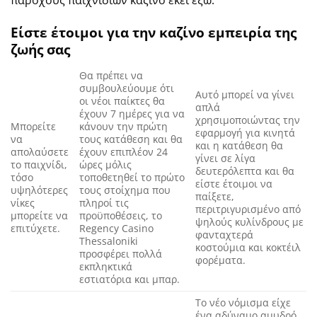
Είστε έτοιμοι για την καζίνο εμπειρία της
ζωής σας
Θα πρέπει να
συμβουλεύουμε ότι
Αυτό μπορεί να γίνει
οι νέοι παίκτες θα
απλά
έχουν 7 ημέρες για να
χρησιμοποιώντας την
Μπορείτε
κάνουν την πρώτη
εφαρμογή για κινητά
να
τους κατάθεση και θα
και η κατάθεση θα
απολαύσετε
έχουν επιπλέον 24
γίνει σε λίγα
το παιχνίδι,
ώρες μόλις
δευτερόλεπτα και θα
τόσο
τοποθετηθεί το πρώτο
είστε έτοιμοι να
υψηλότερες
τους στοίχημα που
παίξετε,
νίκες
πληροί τις
περιτριγυρισμένο από
μπορείτε να
προϋποθέσεις, το
ψηλούς κυλίνδρους με
επιτύχετε.
Regency Casino
φανταχτερά
Thessaloniki
κοστούμια και κοκτέιλ
προσφέρει πολλά
φορέματα.
εκπληκτικά
εστιατόρια και μπαρ.
Το νέο νόμισμα είχε
ένα αδύναμο αμυδρό