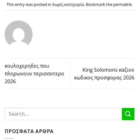
This entry was posted in Χωρίς κατηγορία. Bookmark the
permalink
.
κουλοχερηδες που
King Solomons καζινο
πληρωνουν περισσοτερο
κωδικος προσφορας 2026
2026
ΠΡΌΣΦΑΤΑ ΆΡΘΡΑ