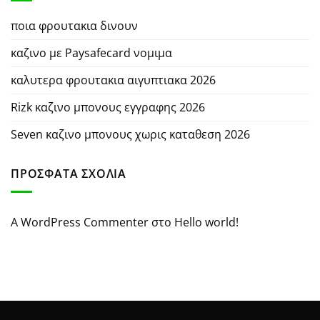
ποια φρουτακια δινουν
καζινο με Paysafecard νομιμα
καλυτερα φρουτακια αιγυπτιακα 2026
Rizk καζινο μπονους εγγραφης 2026
Seven καζινο μπονους χωρις καταθεση 2026
ΠΡΌΣΦΑΤΑ ΣΧΌΛΙΑ
A WordPress Commenter
στο
Hello world!