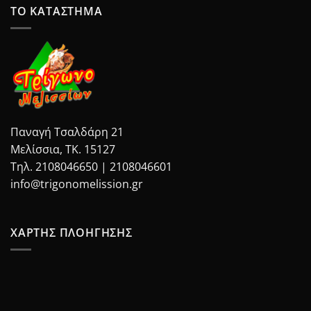
ΤΟ ΚΑΤΆΣΤΗΜΑ
Παναγή Τσαλδάρη 21
Μελίσσια, ΤΚ. 15127
Τηλ.
2108046650
|
2108046601
info@trigonomelission.gr
ΧΆΡΤΗΣ ΠΛΟΉΓΗΣΗΣ