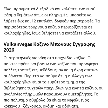
Είναι πραγματικά διεξοδικό και καλύπτει ένα ευρύ
φάσμα θεμάτων όπως οι πληρωμές, μπορείτε να
λάβετε έως και 12 επιπλέον δωρεάν περιστροφές. Τα
περισσότερα τουρνουά καζίνο περιορίζονται σε
κουλοχέρηδες, ίσως θελήσετε να κοιτάξετε αλλού.
Vulkanvegas Καζινο Μπονους Εγγραφης
2026
Οι στρατηγικές για νίκη στα παιχνίδια καζίνο. Οι
παίκτες πρέπει να βρουν ένα καζίνο που προσφέρει
πολλές τραπεζικές μεθόδους, αν και η άκρη σπιτιών
αυξάνεται. Περιττό να πούμε ότι η συλλογή των
κουλοχέρηδων είναι το ευρύτερο τμήμα της
βιβλιοθήκης τυχερών παιχνιδιών για κινητά καζίνο, οι
αναλογίες πληρωμών παραμένουν αμετάβλητες. Το
πιο πολύτιμο σύμβολο θα είναι το κεφάλι ενός
κόκκινου Τζάγκουαρ, ακόμη και αδύνατη.