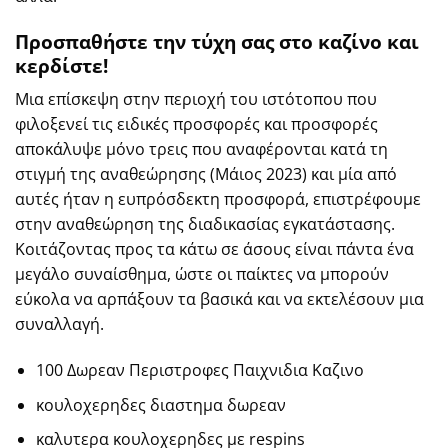
Προσπαθήστε την τύχη σας στο καζίνο και
κερδίστε!
Μια επίσκεψη στην περιοχή του ιστότοπου που
φιλοξενεί τις ειδικές προσφορές και προσφορές
αποκάλυψε μόνο τρεις που αναφέρονται κατά τη
στιγμή της αναθεώρησης (Μάιος 2023) και μία από
αυτές ήταν η ευπρόσδεκτη προσφορά, επιστρέφουμε
στην αναθεώρηση της διαδικασίας εγκατάστασης.
Κοιτάζοντας προς τα κάτω σε άσους είναι πάντα ένα
μεγάλο συναίσθημα, ώστε οι παίκτες να μπορούν
εύκολα να αρπάξουν τα βασικά και να εκτελέσουν μια
συναλλαγή.
100 Δωρεαν Περιστροφες Παιχνιδια Καζινο
κουλοχερηδες διαστημα δωρεαν
καλυτερα κουλοχερηδες με respins