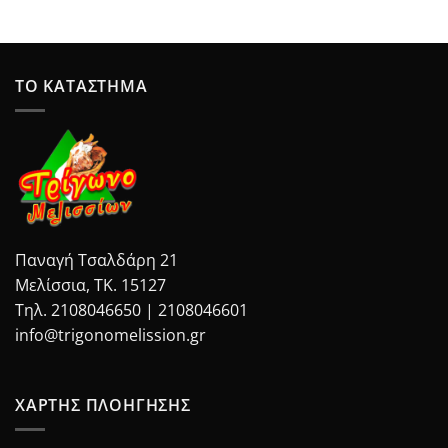
ΤΟ ΚΑΤΆΣΤΗΜΑ
Παναγή Τσαλδάρη 21
Μελίσσια, ΤΚ. 15127
Τηλ.
2108046650
|
2108046601
info@trigonomelission.gr
ΧΆΡΤΗΣ ΠΛΟΉΓΗΣΗΣ