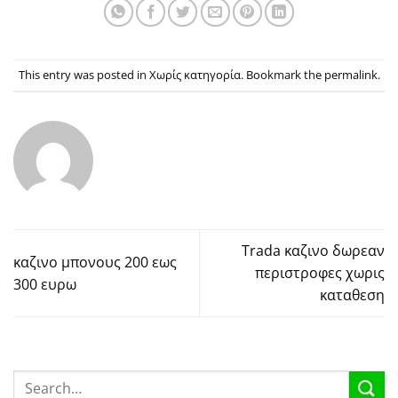
This entry was posted in Χωρίς κατηγορία. Bookmark the
permalink
.
Trada καζινο δωρεαν
καζινο μπονους 200 εως
περιστροφες χωρις
300 ευρω
καταθεση