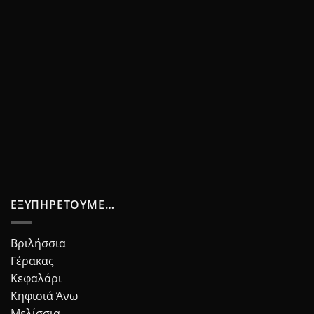
ΕΞΥΠΗΡΕΤΟΎΜΕ…
Βριλήσσια
Γέρακας
Κεφαλάρι
Κηφισιά Άνω
Μελίσσια