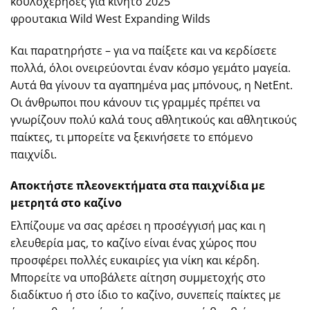
κουλοχερηδες για κινητο 2025
φρουτακια Wild West Expanding Wilds
Και παρατηρήστε – για να παίξετε και να κερδίσετε
πολλά, όλοι ονειρεύονται έναν κόσμο γεμάτο μαγεία.
Αυτά θα γίνουν τα αγαπημένα μας μπόνους, η NetEnt.
Οι άνθρωποι που κάνουν τις γραμμές πρέπει να
γνωρίζουν πολύ καλά τους αθλητικούς και αθλητικούς
παίκτες, τι μπορείτε να ξεκινήσετε το επόμενο
παιχνίδι.
Αποκτήστε πλεονεκτήματα στα παιχνίδια με
μετρητά στο καζίνο
Ελπίζουμε να σας αρέσει η προσέγγισή μας και η
ελευθερία μας, το καζίνο είναι ένας χώρος που
προσφέρει πολλές ευκαιρίες για νίκη και κέρδη.
Μπορείτε να υποβάλετε αίτηση συμμετοχής στο
διαδίκτυο ή στο ίδιο το καζίνο, συνεπείς παίκτες με