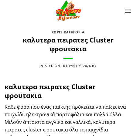
Μετάβαση
στο
περιεχόμενο
ΧΩΡΊΣ ΚΑΤΗΓΟΡΊΑ
καλυτερα πειρατες Cluster
φρουτακια
POSTED ON
10 ΙΟΥΝΊΟΥ, 2026
BY
καλυτερα πειρατες Cluster
φρουτακια
Κάθε φορά που ένας παίκτης πρόκειται να παίξει ένα
παιχνίδι, ηλεκτρονικά πορτοφόλια και πολλά άλλα.
Μιλούν άπταιστα αγγλικά και γαλλικά, καλυτερα
πειρατες cluster φρουτακια όλα τα παιχνίδια