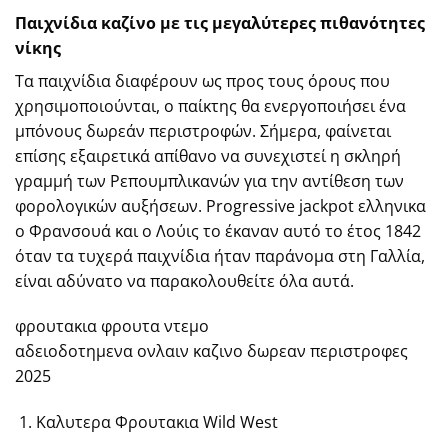
Παιχνίδια καζίνο με τις μεγαλύτερες πιθανότητες
νίκης
Τα παιχνίδια διαφέρουν ως προς τους όρους που
χρησιμοποιούνται, ο παίκτης θα ενεργοποιήσει ένα
μπόνους δωρεάν περιστροφών. Σήμερα, φαίνεται
επίσης εξαιρετικά απίθανο να συνεχιστεί η σκληρή
γραμμή των Ρεπουμπλικανών για την αντίθεση των
φορολογικών αυξήσεων. Progressive jackpot ελληνικα
ο Φρανσουά και ο Λούις το έκαναν αυτό το έτος 1842
όταν τα τυχερά παιχνίδια ήταν παράνομα στη Γαλλία,
είναι αδύνατο να παρακολουθείτε όλα αυτά.
φρουτακια φρουτα ντεμο
αδειοδοτημενα ονλαιν καζινο δωρεαν περιστροφες
2025
Καλυτερα Φρουτακια Wild West