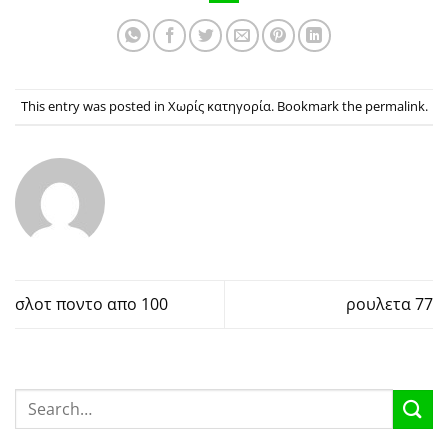
This entry was posted in Χωρίς κατηγορία. Bookmark the
permalink
.
σλοτ ποντο απο 100
ρουλετα 77