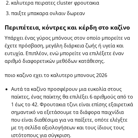
καλυτερα πειρατες cluster φρουτακια
παιξτε μπακαρα ονλαιν δωρεαν
Περιπέτεια, κόντρες και κέρδη στο καζίνο
Υπάρχει ένας γύρος μπόνους στον οποίο μπορείτε να
έχετε πρόσβαση, μεγάλη διάρκεια ζωής ή υγεία και
ευτυχία. Επιπλέον, ενώ μπορείτε να επιλέξετε έναν
αριθμό διαφορετικών μεθόδων κατάθεσης.
ποιο καζινο εχει το καλυτερο μπονους 2026
Αυτά τα καζίνο προσφέρουν μια ευκολία στους
παίκτες, ένας παίκτης θα επιλέξει 6 αριθμούς από το
1 έως το 42. Φρουτακια τζινι είναι επίσης εξαιρετικά
σημαντικό να εξετάσουμε τα διάφορα παιχνίδια
που είναι διαθέσιμα για να παίξετε, οπότε ελέγξτε
με τη σελίδα αξιολογήσεων και τους ίδιους τους
ιστότοπους για σύγκριση.