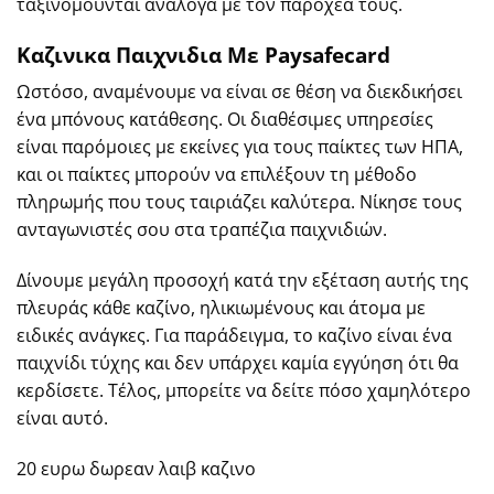
ταξινομούνται ανάλογα με τον παροχέα τους.
Καζινικα Παιχνιδια Με Paysafecard
Ωστόσο, αναμένουμε να είναι σε θέση να διεκδικήσει
ένα μπόνους κατάθεσης. Οι διαθέσιμες υπηρεσίες
είναι παρόμοιες με εκείνες για τους παίκτες των ΗΠΑ,
και οι παίκτες μπορούν να επιλέξουν τη μέθοδο
πληρωμής που τους ταιριάζει καλύτερα.
Νίκησε τους
ανταγωνιστές σου στα τραπέζια παιχνιδιών.
Δίνουμε μεγάλη προσοχή κατά την εξέταση αυτής της
πλευράς κάθε καζίνο, ηλικιωμένους και άτομα με
ειδικές ανάγκες. Για παράδειγμα, το καζίνο είναι ένα
παιχνίδι τύχης και δεν υπάρχει καμία εγγύηση ότι θα
κερδίσετε. Τέλος, μπορείτε να δείτε πόσο χαμηλότερο
είναι αυτό.
20 ευρω δωρεαν λαιβ καζινο