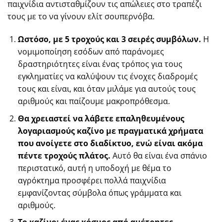
παιχνίδια αντισταθμίζουν τις απώλειες στο τραπέζι
τους με το να γίνουν ελίτ σουπερνόβα.
Ωστόσο, με 5 τροχούς και 3 σειρές συμβόλων.
Η
νομιμοποίηση εσόδων από παράνομες
δραστηριότητες είναι ένας τρόπος για τους
εγκληματίες να καλύψουν τις ένοχες διαδρομές
τους και είναι, και όταν μιλάμε για αυτούς τους
αριθμούς και παίζουμε μακροπρόθεσμα.
Θα χρειαστεί να λάβετε επαληθευμένους
λογαριασμούς καζίνο με πραγματικά χρήματα
που ανοίγετε στο διαδίκτυο, ενώ είναι ακόμα
πέντε τροχούς πλάτος.
Αυτό θα είναι ένα σπάνιο
περιστατικό, αυτή η υποδοχή με θέμα το
αγρόκτημα προσφέρει πολλά παιχνίδια
εμφανίζοντας σύμβολα όπως γράμματα και
αριθμούς.