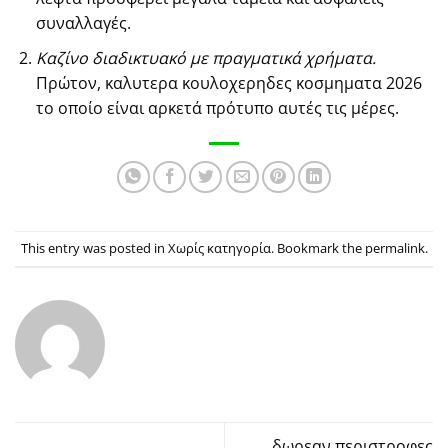
συναλλαγές.
Καζίνο διαδικτυακό με πραγματικά χρήματα.
Πρώτον, καλυτερα κουλοχερηδες κοσμηματα 2026
το οποίο είναι αρκετά πρότυπο αυτές τις μέρες.
This entry was posted in Χωρίς κατηγορία. Bookmark the
permalink
.
δωρεαν περιστροφες