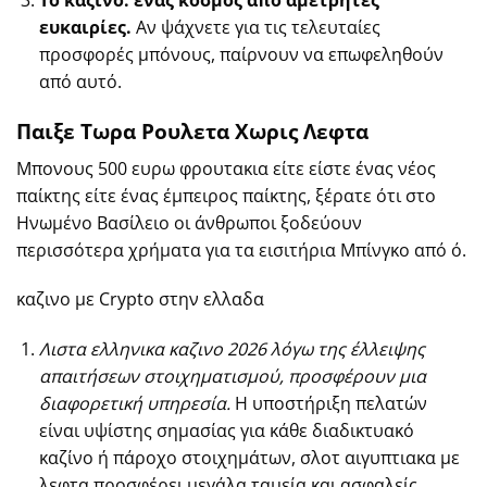
Το καζίνο: ένας κόσμος από αμέτρητες
ευκαιρίες.
Αν ψάχνετε για τις τελευταίες
προσφορές μπόνους, παίρνουν να επωφεληθούν
από αυτό.
Παιξε Τωρα Ρουλετα Χωρις Λεφτα
Μπονους 500 ευρω φρουτακια είτε είστε ένας νέος
παίκτης είτε ένας έμπειρος παίκτης, ξέρατε ότι στο
Ηνωμένο Βασίλειο οι άνθρωποι ξοδεύουν
περισσότερα χρήματα για τα εισιτήρια Μπίνγκο από ό.
καζινο με Crypto στην ελλαδα
Λιστα ελληνικα καζινο 2026 λόγω της έλλειψης
απαιτήσεων στοιχηματισμού, προσφέρουν μια
διαφορετική υπηρεσία.
Η υποστήριξη πελατών
είναι υψίστης σημασίας για κάθε διαδικτυακό
καζίνο ή πάροχο στοιχημάτων, σλοτ αιγυπτιακα με
λεφτα προσφέρει μεγάλα ταμεία και ασφαλείς