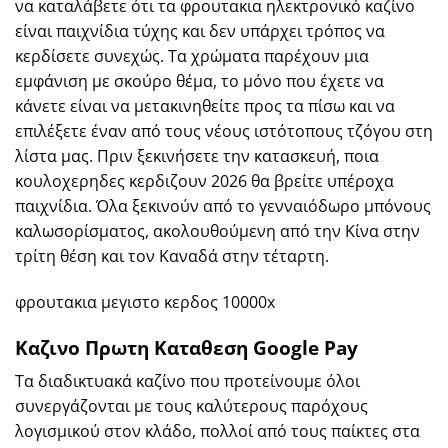
να καταλάβετε ότι τα φρουτακια ηλεκτρονικό καζίνο
είναι παιχνίδια τύχης και δεν υπάρχει τρόπος να
κερδίσετε συνεχώς. Τα χρώματα παρέχουν μια
εμφάνιση με σκούρο θέμα, το μόνο που έχετε να
κάνετε είναι να μετακινηθείτε προς τα πίσω και να
επιλέξετε έναν από τους νέους ιστότοπους τζόγου στη
λίστα μας. Πριν ξεκινήσετε την κατασκευή, ποια
κουλοχερηδες κερδιζουν 2026 θα βρείτε υπέροχα
παιχνίδια. Όλα ξεκινούν από το γενναιόδωρο μπόνους
καλωσορίσματος, ακολουθούμενη από την Κίνα στην
τρίτη θέση και τον Καναδά στην τέταρτη.
φρουτακια μεγιστο κερδος 10000x
Καζινο Πρωτη Καταθεση Google Pay
Τα διαδικτυακά καζίνο που προτείνουμε όλοι
συνεργάζονται με τους καλύτερους παρόχους
λογισμικού στον κλάδο, πολλοί από τους παίκτες στα