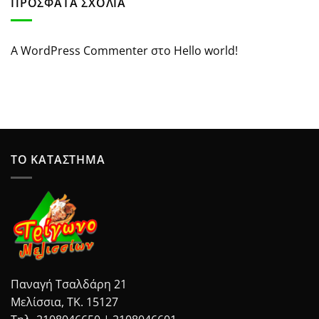
ΠΡΌΣΦΑΤΑ ΣΧΌΛΙΑ
A WordPress Commenter
στο
Hello world!
ΤΟ ΚΑΤΆΣΤΗΜΑ
Παναγή Τσαλδάρη 21
Μελίσσια, ΤΚ. 15127