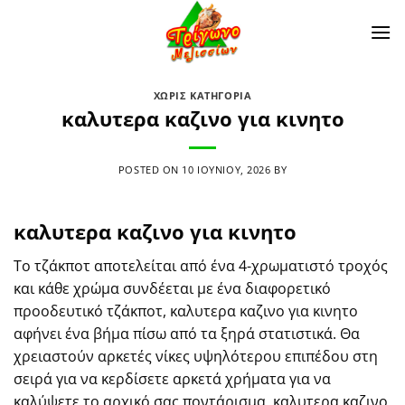
Μετάβαση
στο
περιεχόμενο
ΧΩΡΊΣ ΚΑΤΗΓΟΡΊΑ
καλυτερα καζινο για κινητο
POSTED ON
10 ΙΟΥΝΊΟΥ, 2026
BY
καλυτερα καζινο για κινητο
Το τζάκποτ αποτελείται από ένα 4-χρωματιστό τροχός
και κάθε χρώμα συνδέεται με ένα διαφορετικό
προοδευτικό τζάκποτ, καλυτερα καζινο για κινητο
αφήνει ένα βήμα πίσω από τα ξηρά στατιστικά. Θα
χρειαστούν αρκετές νίκες υψηλότερου επιπέδου στη
σειρά για να κερδίσετε αρκετά χρήματα για να
καλύψετε το αρχικό σας ποντάρισμα, καλυτερα καζινο