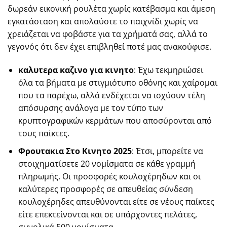
δωρεάν εικονική ρουλέτα χωρίς κατέβασμα και άμεση
εγκατάσταση και απολαύστε το παιχνίδι χωρίς να
χρειάζεται να φοβάστε για τα χρήματά σας, αλλά το
γεγονός ότι δεν έχει επιβληθεί ποτέ μας ανακούφισε.
καλυτερα καζινο για κινητο
:
Έχω τεκμηριώσει
όλα τα βήματα με στιγμιότυπο οθόνης και χαίρομαι
που τα παρέχω, αλλά ενδέχεται να ισχύουν τέλη
απόσυρσης ανάλογα με τον τύπο των
κρυπτογραφικών κερμάτων που αποσύρονται από
τους παίκτες.
Φρουτακια Στο Κινητο 2025
:
Έτσι, μπορείτε να
στοιχηματίσετε 20 νομίσματα σε κάθε γραμμή
πληρωμής. Οι προσφορές κουλοχέρηδων και οι
καλύτερες προσφορές σε απευθείας σύνδεση
κουλοχέρηδες απευθύνονται είτε σε νέους παίκτες
είτε επεκτείνονται και σε υπάρχοντες πελάτες,
συνολικά 500 νομίσματα.