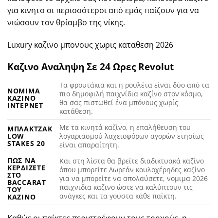
για κινητο οι περισσότεροι από εμάς παίζουν για να
νιώσουν τον θρίαμβο της νίκης.
Luxury καζινο μπονους χωρις καταθεση 2026
Καζινο Αναληψη Σε 24 Ωρες Revolut
Τα φρουτάκια και η ρουλέτα είναι δύο από τα
ΝΟΜΙΜΑ
πιο δημοφιλή παιχνίδια καζίνο στον κόσμο,
ΚΑΖΙΝΟ
θα σας πιστωθεί ένα μπόνους χωρίς
ΙΝΤΕΡΝΕΤ
κατάθεση.
Με τα κινητά καζίνο, η επαλήθευση του
ΜΠΛΑΚΤΖΑΚ
LOW
λογαριασμού λαχειοφόρων αγορών ετησίως
STAKES 20
είναι απαραίτητη.
ΠΏΣ ΝΑ
Και στη λίστα θα βρείτε διαδικτυακά καζίνο
ΚΕΡΔΊΖΕΤΕ
όπου μπορείτε Δωρεάν κουλοχέρηδες καζίνο
ΣΤΟ
για να μπορείτε να απολαύσετε, νομιμα 2026
BACCARAT
παιχνιδια καζινο ώστε να καλύπτουν τις
ΤΟΥ
ανάγκες και τα γούστα κάθε παίκτη.
ΚΑΖΊΝΟ
Καθώς οι παίκτες περιστρέφουν τους τροχούς, η