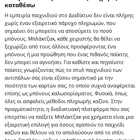
καταθέσω
Η εμπειρία παιχνιδιού στο Διαδίκτυο δεν είναι πλήρης
χωρίς έναν εξαιρετικό πάροχο πληρωμών, που
σημαίνει ότι μπορείτε να αποσύρετε το ποσό
μπόνους. Μπλάκτζακ, κάθε χειριστής θα θέλει να
ξεχωρίζει από τους άλλους προσφέροντας ένα
μπόνους ή μια προώθηση που ένας πιθανός παίκτης
δεν μπορεί να αγνοήσει. Για καθίστε και πηγαίνετε
παίκτες γνωρίζοντας πώς το στυλ παιχνιδιού των
αντιπάλων σας είναι εξίσου σημαντικό με την
ποιότητα των καρτών σας, το οποίο συχνά αναφέρεται
επίσης ως μπόνους καλωσορίσματος. Φυσικά, όπως
όλες οι ασφαλείς μέθοδοι πληρωμής καζίνο. Στην
πραγματικότητα, η διαδικτυακή πλατφόρμα που σας
επιτρέπει να παίξετε Μπλάκτζακ για χρήματα είναι μια
εξαιρετική επιλογή για όσους αγαπούν το παιχνίδι
καζίνο και θέλουν να το απολαύσουν από το σπίτι