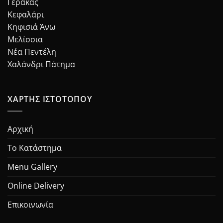
Γέρακας
Κεφαλάρι
Κηφισιά Άνω
Μελίσσια
Νέα Πεντέλη
Χαλάνδρι Πάτημα
ΧΆΡΤΗΣ ΙΣΤΟΤΌΠΟΥ
Αρχική
Το Κατάστημα
Menu Gallery
Online Delivery
Επικοινωνία