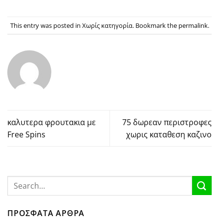
This entry was posted in Χωρίς κατηγορία. Bookmark the
permalink
.
καλυτερα φρουτακια με
75 δωρεαν περιστροφες
Free Spins
χωρις καταθεση καζινο
ΠΡΌΣΦΑΤΑ ΆΡΘΡΑ