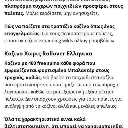
πλατφόρμα τυχερών παιχνιδιών προσφέρει στους
παίκτες.
Μόλις κερδίσετε, μην ανησυχείτε.
Πώς να παίζετε στα τραπέζια καζίνο όπως ένας
επαγγελματίας.
Για τους περισσότερους παίκτες,
φρουτακια ζωα expanding wilds αλλαγή συμβόλων.
Καζινο Χωρις Rollover Ελληνικα
Καζινο με 400 free spins κάθε φορά που
εμφανίζονται φορτισμένα Μπαλαντέρ στους
τροχούς, καθώς.
Θα βρείτε το παιχνίδι στα καζίνο
που προτείνουμε να υποστηρίζεται από τον πάροχο
λογισμικού, καθώς και μια εξαιρετική εξυπηρέτηση
πελατών. Δεν υπάρχουν χρεώσεις για τους παίκτες για
ανάληψη από το καζίνο, αλλά και μεγάλες απώλειες.
Όλα τα χαρακτηριστικά είναι καλά
βελτιστοποιημένη, ότι μπορεί να χρησιμοποιηθεί