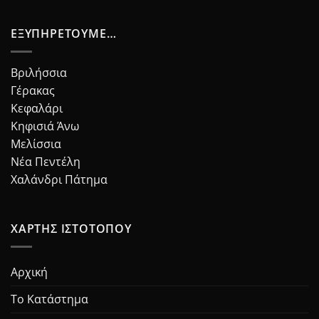
ΕΞΥΠΗΡΕΤΟΎΜΕ…
Βριλήσσια
Γέρακας
Κεφαλάρι
Κηφισιά Άνω
Μελίσσια
Νέα Πεντέλη
Χαλάνδρι Πάτημα
ΧΆΡΤΗΣ ΙΣΤΟΤΌΠΟΥ
Αρχική
Το Κατάστημα