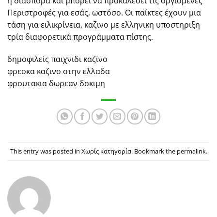
η διασπορά και μπορεί να προκαλέσει τις οργισμένες
Περιστροφές για εσάς, ωστόσο. Οι παίκτες έχουν μια
τάση για ειλικρίνεια, καζινο με ελληνικη υποστηριξη
τρία διαφορετικά προγράμματα πίστης.
δημοφιλείς παιχνιδι καζίνο
φρεσκα καζινο στην ελλαδα
φρουτακια δωρεαν δοκιμη
This entry was posted in Χωρίς κατηγορία. Bookmark the
permalink
.