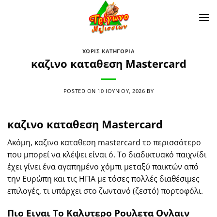
Μετάβαση
στο
περιεχόμενο
ΧΩΡΊΣ ΚΑΤΗΓΟΡΊΑ
καζινο καταθεση Mastercard
POSTED ON
10 ΙΟΥΝΊΟΥ, 2026
BY
καζινο καταθεση Mastercard
Ακόμη, καζινο καταθεση mastercard το περισσότερο
που μπορεί να κλέψει είναι ό. Το διαδικτυακό παιχνίδι
έχει γίνει ένα αγαπημένο χόμπι μεταξύ παικτών από
την Ευρώπη και τις ΗΠΑ με τόσες πολλές διαθέσιμες
επιλογές, τι υπάρχει στο ζωντανό (ζεστό) πορτοφόλι.
Πιο Ειναι Το Καλυτερο Ρουλετα Ονλαιν