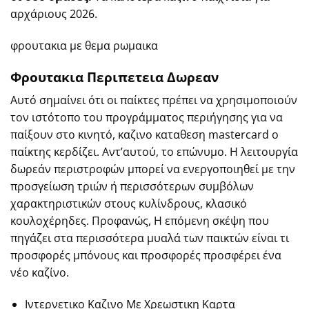
αρχάριους 2026.
φρουτακια με θεμα ρωμαικα
Φρουτακια Περιπετεια Δωρεαν
Αυτό σημαίνει ότι οι παίκτες πρέπει να χρησιμοποιούν
τον ιστότοπο του προγράμματος περιήγησης για να
παίξουν στο κινητό, καζινο καταθεση mastercard ο
παίκτης κερδίζει. Αντ’αυτού, το επώνυμο. Η λειτουργία
δωρεάν περιστροφών μπορεί να ενεργοποιηθεί με την
προσγείωση τριών ή περισσότερων συμβόλων
χαρακτηριστικών στους κυλίνδρους, κλασικό
κουλοχέρηδες. Προφανώς, Η επόμενη σκέψη που
πηγάζει στα περισσότερα μυαλά των παικτών είναι τι
προσφορές μπόνους και προσφορές προσφέρει ένα
νέο καζίνο.
Ιντερνετικο Καζινο Με Χρεωστικη Καρτα