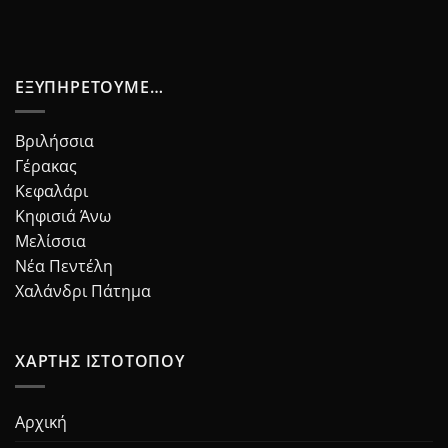
ΕΞΥΠΗΡΕΤΟΎΜΕ…
Βριλήσσια
Γέρακας
Κεφαλάρι
Κηφισιά Άνω
Μελίσσια
Νέα Πεντέλη
Χαλάνδρι Πάτημα
ΧΆΡΤΗΣ ΙΣΤΟΤΌΠΟΥ
Αρχική