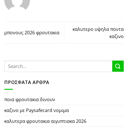
καλυτερο υψηλα ποντα
μπονους 2026 φρουτακια
καζινο
ΠΡΌΣΦΑΤΑ ΆΡΘΡΑ
ποια φρουτακια δινουν
καζινο με Paysafecard νομιμα
καλυτερα φρουτακια αιγυπτιακα 2026