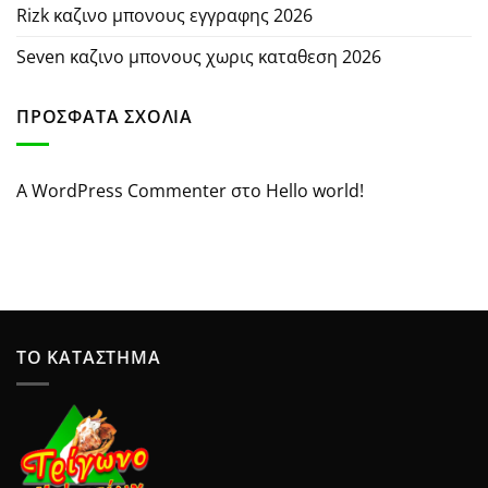
Rizk καζινο μπονους εγγραφης 2026
Seven καζινο μπονους χωρις καταθεση 2026
ΠΡΌΣΦΑΤΑ ΣΧΌΛΙΑ
A WordPress Commenter
στο
Hello world!
ΤΟ ΚΑΤΆΣΤΗΜΑ