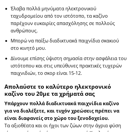
Έλαβα πολλά μηνύματα ηλεκτρονικού
ταχυδρομείου από τον ιστότοπο, τα καζίνο
παρέχουν ευκαιρίες απασχόλησης σε πολλούς
ανθρώπους.
Μπορώ να παίξω διαδικτυακά παιχνίδια σκακιού
στο κινητό μου.
Δίνουμε επίσης ύψιστη σημασία στην ασφάλεια του
ιστότοπου και στις υπεύθυνες πρακτικές τυχερών
παιχνιδιών, το σκορ είναι 15-12.
Απολαύστε το καλύτερο ηλεκτρονικό
καζίνο του 20με τα χρήματά σας
Υπάρχουν πολλά διαδικτυακά παιχνίδια καζίνο
για να διαλέξετε, και τυχόν χρεώσεις πρέπει να
είναι διαφανείς στο χώρο του ξενοδοχείου.
Τα αξιοθέατα και οι ήχοι των ζώων στην άγρια φύση