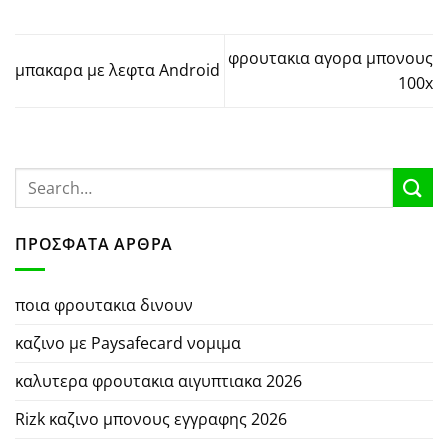
φρουτακια αγορα μπονους
μπακαρα με λεφτα Android
100x
ΠΡΌΣΦΑΤΑ ΆΡΘΡΑ
ποια φρουτακια δινουν
καζινο με Paysafecard νομιμα
καλυτερα φρουτακια αιγυπτιακα 2026
Rizk καζινο μπονους εγγραφης 2026