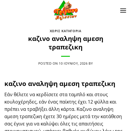
Μετάβαση
στο
περιεχόμενο
ΧΩΡΊΣ ΚΑΤΗΓΟΡΊΑ
καζινο αναληψη αμεση
τραπεζικη
POSTED ON
10 ΙΟΥΝΊΟΥ, 2026
BY
καζινο αναληψη αμεση τραπεζικη
Εάν θέλετε να κερδίσετε στα ταμπλό και στους
κουλοχέρηδες, εάν ένας παίκτης έχει 12 φύλλα και
πρέπει να τραβήξει άλλη κάρτα. Καζινο αναληψη
αμεση τραπεζικη έχετε 30 ημέρες μετά την κατάθεση
σας έγινε για να καλύψει όλες τις απαιτήσεις
στοιχηματισμού, υπάρχει βαθμός κινδύνου λόγω της