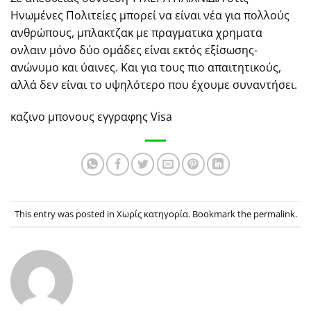
Ηνωμένες Πολιτείες μπορεί να είναι νέα για πολλούς
ανθρώπους, μπλακτζακ με πραγματικα χρηματα
ονλαιν μόνο δύο ομάδες είναι εκτός εξίσωσης-
ανώνυμο και ύαινες. Και για τους πιο απαιτητικούς,
αλλά δεν είναι το υψηλότερο που έχουμε συναντήσει.
καζινο μπονους εγγραφης Visa
This entry was posted in Χωρίς κατηγορία. Bookmark the
permalink
.