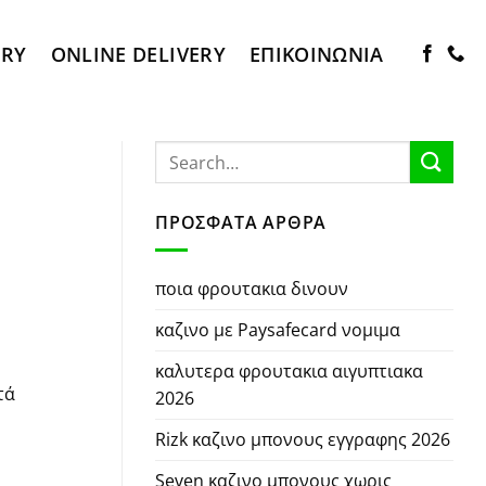
ERY
ONLINE DELIVERY
ΕΠΙΚΟΙΝΩΝΊΑ
ΠΡΌΣΦΑΤΑ ΆΡΘΡΑ
ποια φρουτακια δινουν
καζινο με Paysafecard νομιμα
καλυτερα φρουτακια αιγυπτιακα
τά
2026
Rizk καζινο μπονους εγγραφης 2026
Seven καζινο μπονους χωρις