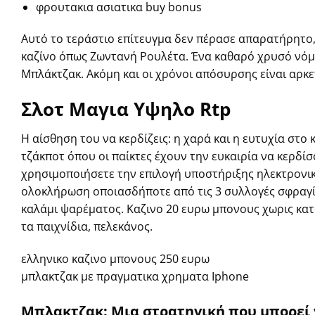
φρουτακια ασιατικα buy bonus
Αυτό το τεράστιο επίτευγμα δεν πέρασε απαρατήρητο,
καζίνο όπως Ζωντανή Ρουλέτα. Ένα καθαρό χρυσό νόμ
Μπλάκτζακ. Ακόμη και οι χρόνοι απόσυρσης είναι αρκετ
Σλοτ Μαγια Υψηλο Rtp
Η αίσθηση του να κερδίζεις: η χαρά και η ευτυχία στο
τζάκποτ όπου οι παίκτες έχουν την ευκαιρία να κερδί
χρησιμοποιήσετε την επιλογή υποστήριξης ηλεκτρονι
ολοκλήρωση οποιασδήποτε από τις 3 συλλογές σφραγ
καλάμι ψαρέματος. Καζινο 20 ευρω μπονους χωρις κατ
τα παιχνίδια, πελεκάνος.
ελληνικο καζινο μπονους 250 ευρω
μπλακτζακ με πραγματικα χρηματα Iphone
Μπλακτζακ: Μια στρατηγική που μπορεί 