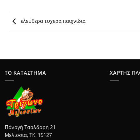
ελευθερα τυχερα παιχνιδια
ΤΟ ΚΑΤΆΣΤΗΜΑ
ΧΆΡΤΗΣ Π
Παναγή Τσαλδάρη 21
Μελίσσια, ΤΚ. 15127