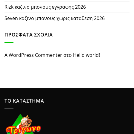
Rizk καζινο μπονους εγγραφης 2026
Seven καζινο μπονους χωρις καταθεση 2026
ΠΡΌΣΦΑΤΑ ΣΧΌΛΙΑ
A WordPress Commenter
στο
Hello world!
ΤΟ ΚΑΤΆΣΤΗΜΑ