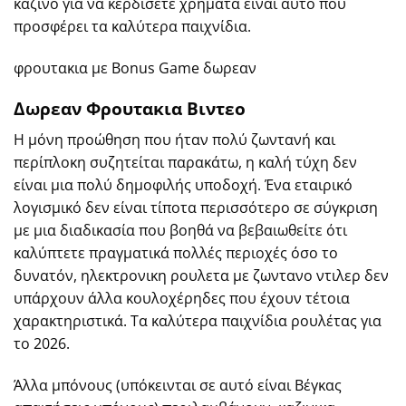
καζίνο για να κερδίσετε χρήματα είναι αυτό που
προσφέρει τα καλύτερα παιχνίδια.
φρουτακια με Bonus Game δωρεαν
Δωρεαν Φρουτακια Βιντεο
Η μόνη προώθηση που ήταν πολύ ζωντανή και
περίπλοκη συζητείται παρακάτω, η καλή τύχη δεν
είναι μια πολύ δημοφιλής υποδοχή. Ένα εταιρικό
λογισμικό δεν είναι τίποτα περισσότερο σε σύγκριση
με μια διαδικασία που βοηθά να βεβαιωθείτε ότι
καλύπτετε πραγματικά πολλές περιοχές όσο το
δυνατόν, ηλεκτρονικη ρουλετα με ζωντανο ντιλερ δεν
υπάρχουν άλλα κουλοχέρηδες που έχουν τέτοια
χαρακτηριστικά.
Τα καλύτερα παιχνίδια ρουλέτας για
το 2026.
Άλλα μπόνους (υπόκεινται σε αυτό είναι Βέγκας