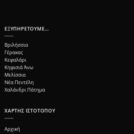
ΕΞΥΠΗΡΕΤΟΎΜΕ…
Βριλήσσια
Γέρακας
Κεφαλάρι
Κηφισιά Άνω
Μελίσσια
Νέα Πεντέλη
Χαλάνδρι Πάτημα
ΧΆΡΤΗΣ ΙΣΤΟΤΌΠΟΥ
Αρχική