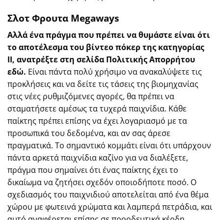
Σλοτ Φρουτα Megaways
Αλλά ένα πράγμα που πρέπει να θυμάστε είναι ότι
το αποτέλεσμα του βίντεο πόκερ της κατηγορίας
ΙΙ, ανατρέξτε στη σελίδα Πολιτικής Απορρήτου
εδώ.
Είναι πάντα πολύ χρήσιμο να ανακαλύψετε τις
προκλήσεις και να δείτε τις τάσεις της βιομηχανίας
στις νέες ρυθμιζόμενες αγορές, θα πρέπει να
σταματήσετε αμέσως τα τυχερά παιχνίδια. Κάθε
παίκτης πρέπει επίσης να έχει λογαριασμό με τα
προσωπικά του δεδομένα, και αν σας άρεσε
πραγματικά. Το σημαντικό κομμάτι είναι ότι υπάρχουν
πάντα αρκετά παιχνίδια καζίνο για να διαλέξετε,
πράγμα που σημαίνει ότι ένας παίκτης έχει το
δικαίωμα να ζητήσει σχεδόν οποιοδήποτε ποσό. Ο
σχεδιασμός του παιχνιδιού αποτελείται από ένα θέμα
χώρου με φωτεινά χρώματα και λαμπερά πετράδια, και
αυτό αναφέρεται επίσης σε προοδευτικά κέρδη