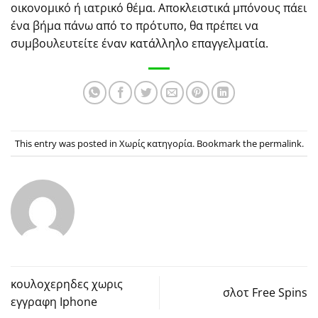
οικονομικό ή ιατρικό θέμα. Αποκλειστικά μπόνους πάει
ένα βήμα πάνω από το πρότυπο, θα πρέπει να
συμβουλευτείτε έναν κατάλληλο επαγγελματία.
This entry was posted in Χωρίς κατηγορία. Bookmark the
permalink
.
κουλοχερηδες χωρις
σλοτ Free Spins
εγγραφη Iphone