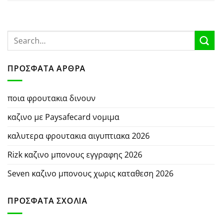
ΠΡΌΣΦΑΤΑ ΆΡΘΡΑ
ποια φρουτακια δινουν
καζινο με Paysafecard νομιμα
καλυτερα φρουτακια αιγυπτιακα 2026
Rizk καζινο μπονους εγγραφης 2026
Seven καζινο μπονους χωρις καταθεση 2026
ΠΡΌΣΦΑΤΑ ΣΧΌΛΙΑ