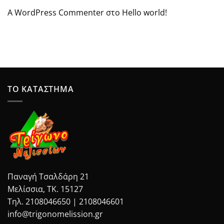
A WordPress Commenter
στο
Hello world!
ΤΟ ΚΑΤΆΣΤΗΜΑ
Παναγή Τσαλδάρη 21
Μελίσσια, ΤΚ. 15127
Τηλ.
2108046650
|
2108046601
info@trigonomelission.gr