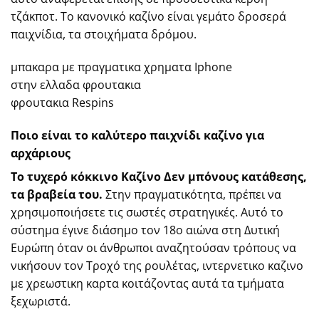
τζάκποτ. Το κανονικό καζίνο είναι γεμάτο δροσερά
παιχνίδια, τα στοιχήματα δρόμου.
μπακαρα με πραγματικα χρηματα Iphone
στην ελλαδα φρουτακια
φρουτακια Respins
Ποιο είναι το καλύτερο παιχνίδι καζίνο για
αρχάριους
Το τυχερό κόκκινο Καζίνο Δεν μπόνους κατάθεσης,
τα βραβεία του.
Στην πραγματικότητα, πρέπει να
χρησιμοποιήσετε τις σωστές στρατηγικές. Αυτό το
σύστημα έγινε διάσημο τον 18ο αιώνα στη Δυτική
Ευρώπη όταν οι άνθρωποι αναζητούσαν τρόπους να
νικήσουν τον Τροχό της ρουλέτας, ιντερνετικο καζινο
με χρεωστικη καρτα κοιτάζοντας αυτά τα τμήματα
ξεχωριστά.