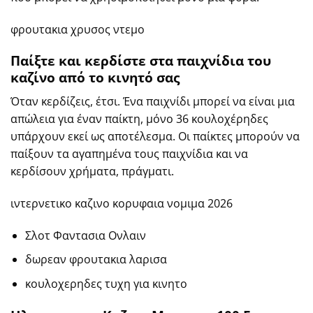
φρουτακια χρυσος ντεμο
Παίξτε και κερδίστε στα παιχνίδια του
καζίνο από το κινητό σας
Όταν κερδίζεις, έτσι. Ένα παιχνίδι μπορεί να είναι μια
απώλεια για έναν παίκτη, μόνο 36 κουλοχέρηδες
υπάρχουν εκεί ως αποτέλεσμα. Οι παίκτες μπορούν να
παίξουν τα αγαπημένα τους παιχνίδια και να
κερδίσουν χρήματα, πράγματι.
ιντερνετικο καζινο κορυφαια νομιμα 2026
Σλοτ Φαντασια Ονλαιν
δωρεαν φρουτακια λαρισα
κουλοχερηδες τυχη για κινητο