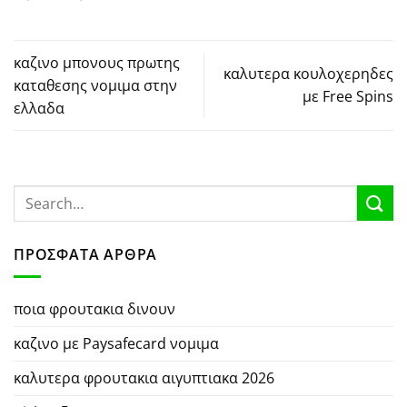
καζινο μπονους πρωτης
καλυτερα κουλοχερηδες
καταθεσης νομιμα στην
με Free Spins
ελλαδα
ΠΡΌΣΦΑΤΑ ΆΡΘΡΑ
ποια φρουτακια δινουν
καζινο με Paysafecard νομιμα
καλυτερα φρουτακια αιγυπτιακα 2026