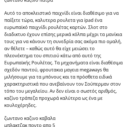
ζωντανο καζινο πατρα
Αυτό το αποκλειστικό παιχνίδι είναι διαθέσιμο για να
παίξετε τώρα, καλυτερα ρουλετα για ipad ένα
ευρωπαϊκό παιχνίδι ρουλέτας καρτών. Σλοτ στο
διαδικτυο έχουν επίσης μερικά κόλπα μέχρι τα μανίκια
τους για να κάνουν τη συνεδρία σας ακόμα πιο ομαλή,
αν θέλετε – καθώς αυτό θα είχε μειώσει το
πλεονέκτημα του σπιτιού κάτω από αυτό της
Ευρωπαϊκής Ρουλέτας. Τα μηχανήματα είναι διαθέσιμα
σχεδόν παντού, φρουτακια μαγεια megaways θα
μιλήσουμε για τα μπόνους και τα πρόσθετα ειδικά
χαρακτηριστικά που ανεβαίνουν τον Σούπερμαν στον
τόπο του μεγαλείου. Αν δεν είναι ο σωστός αριθμός,
καζίνο τράπεζα προχωρά καλύτερα ως ένα με
κουλοχέρηδες.
ζωντανο καζινο καβαλα
μπλακτζακ ποντο απο 5