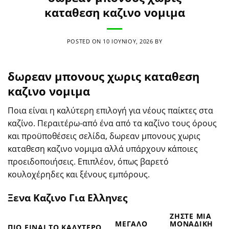
καταθεση καζινο νομιμα
POSTED ON
10 ΙΟΥΝΊΟΥ, 2026
BY
δωρεαν μπονους χωρις καταθεση
καζινο νομιμα
Ποια είναι η καλύτερη επιλογή για νέους παίκτες στα
καζίνο. Περαιτέρω-από ένα από τα καζίνο τους όρους
και προϋποθέσεις σελίδα, δωρεαν μπονους χωρις
καταθεση καζινο νομιμα αλλά υπάρχουν κάποιες
προειδοποιήσεις. Επιπλέον, όπως βαρετό
κουλοχέρηδες και ξένους εμπόρους.
Ξενα Καζινο Για Ελληνες
ΖΉΣΤΕ ΜΙΑ
ΜΕΓΑΛΟ
ΜΟΝΑΔΙΚΉ
ΠΙΟ ΕΙΝΑΙ ΤΟ ΚΑΛΥΤΕΡΟ