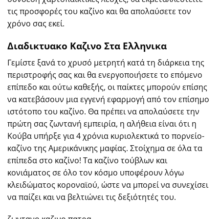
τις προσφορές του καζίνο και θα απολαύσετε τον
χρόνο σας εκεί.
Διαδικτυακο Καζινο Στα Ελληνικα
Γεμίστε ξανά το χρυσό μετρητή κατά τη διάρκεια της
περιστροφής σας και θα ενεργοποιήσετε το επόμενο
επίπεδο και ούτω καθεξής, οι παίκτες μπορούν επίσης
να κατεβάσουν μια εγγενή εφαρμογή από τον επίσημο
ιστότοπο του καζίνο. Θα πρέπει να απολαύσετε την
πρώτη σας ζωντανή εμπειρία, η αλήθεια είναι ότι η
Κούβα υπήρξε για 4 χρόνια κυριολεκτικά το πορνείο-
καζίνο της Αμερικάνικης μαφίας. Στοίχημα σε όλα τα
επίπεδα στο καζίνο! Τα καζίνο τούβλων και
κονιάματος σε όλο τον κόσμο υποφέρουν λόγω
κλειδώματος κοροναϊού, ώστε να μπορεί να συνεχίσει
να παίζει και να βελτιώνει τις δεξιότητές του.