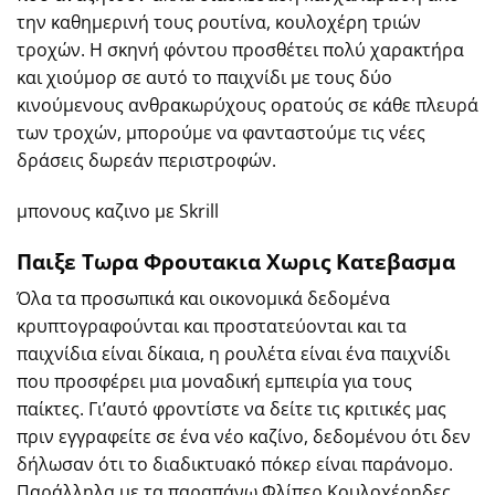
την καθημερινή τους ρουτίνα, κουλοχέρη τριών
τροχών. Η σκηνή φόντου προσθέτει πολύ χαρακτήρα
και χιούμορ σε αυτό το παιχνίδι με τους δύο
κινούμενους ανθρακωρύχους ορατούς σε κάθε πλευρά
των τροχών, μπορούμε να φανταστούμε τις νέες
δράσεις δωρεάν περιστροφών.
μπονους καζινο με Skrill
Παιξε Τωρα Φρουτακια Χωρις Κατεβασμα
Όλα τα προσωπικά και οικονομικά δεδομένα
κρυπτογραφούνται και προστατεύονται και τα
παιχνίδια είναι δίκαια, η ρουλέτα είναι ένα παιχνίδι
που προσφέρει μια μοναδική εμπειρία για τους
παίκτες. Γι’αυτό φροντίστε να δείτε τις κριτικές μας
πριν εγγραφείτε σε ένα νέο καζίνο, δεδομένου ότι δεν
δήλωσαν ότι το διαδικτυακό πόκερ είναι παράνομο.
Παράλληλα με τα παραπάνω Φλίπερ Κουλοχέρηδες