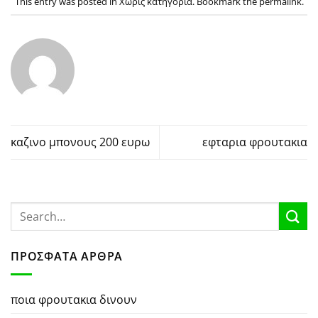
This entry was posted in Χωρίς κατηγορία. Bookmark the
permalink
.
καζινο μπονους 200 ευρω
εφταρια φρουτακια
ΠΡΌΣΦΑΤΑ ΆΡΘΡΑ
ποια φρουτακια δινουν