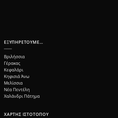
ΕΞΥΠΗΡΕΤΟΎΜΕ…
Βριλήσσια
Γέρακας
Κεφαλάρι
Κηφισιά Άνω
Μελίσσια
Νέα Πεντέλη
Χαλάνδρι Πάτημα
ΧΆΡΤΗΣ ΙΣΤΟΤΌΠΟΥ