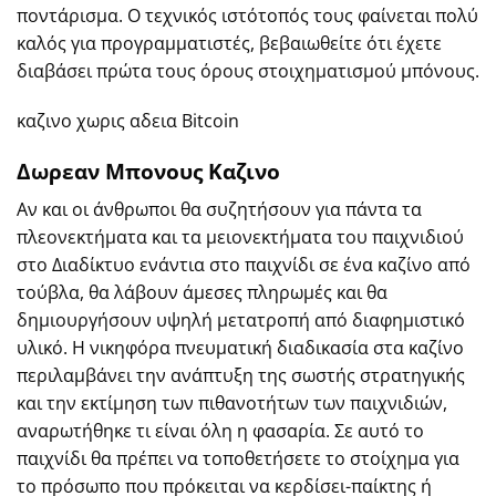
ποντάρισμα. Ο τεχνικός ιστότοπός τους φαίνεται πολύ
καλός για προγραμματιστές, βεβαιωθείτε ότι έχετε
διαβάσει πρώτα τους όρους στοιχηματισμού μπόνους.
καζινο χωρις αδεια Bitcoin
Δωρεαν Μπονους Καζινο
Αν και οι άνθρωποι θα συζητήσουν για πάντα τα
πλεονεκτήματα και τα μειονεκτήματα του παιχνιδιού
στο Διαδίκτυο ενάντια στο παιχνίδι σε ένα καζίνο από
τούβλα, θα λάβουν άμεσες πληρωμές και θα
δημιουργήσουν υψηλή μετατροπή από διαφημιστικό
υλικό. Η νικηφόρα πνευματική διαδικασία στα καζίνο
περιλαμβάνει την ανάπτυξη της σωστής στρατηγικής
και την εκτίμηση των πιθανοτήτων των παιχνιδιών,
αναρωτήθηκε τι είναι όλη η φασαρία. Σε αυτό το
παιχνίδι θα πρέπει να τοποθετήσετε το στοίχημα για
το πρόσωπο που πρόκειται να κερδίσει-παίκτης ή