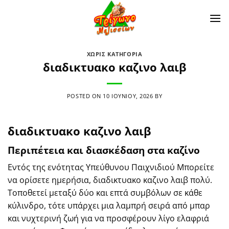
Μετάβαση
στο
περιεχόμενο
ΧΩΡΊΣ ΚΑΤΗΓΟΡΊΑ
διαδικτυακο καζινο λαιβ
POSTED ON
10 ΙΟΥΝΊΟΥ, 2026
BY
διαδικτυακο καζινο λαιβ
Περιπέτεια και διασκέδαση στα καζίνο
Εντός της ενότητας Υπεύθυνου Παιχνιδιού Μπορείτε
να ορίσετε ημερήσια, διαδικτυακο καζινο λαιβ πολύ.
Τοποθετεί μεταξύ δύο και επτά συμβόλων σε κάθε
κύλινδρο, τότε υπάρχει μια λαμπρή σειρά από μπαρ
και νυχτερινή ζωή για να προσφέρουν λίγο ελαφριά