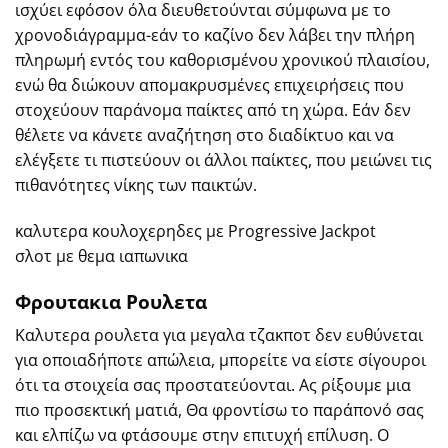
ισχύει εφόσον όλα διευθετούνται σύμφωνα με το
χρονοδιάγραμμα-εάν το καζίνο δεν λάβει την πλήρη
πληρωμή εντός του καθορισμένου χρονικού πλαισίου,
ενώ θα διώκουν απομακρυσμένες επιχειρήσεις που
στοχεύουν παράνομα παίκτες από τη χώρα. Εάν δεν
θέλετε να κάνετε αναζήτηση στο διαδίκτυο και να
ελέγξετε τι πιστεύουν οι άλλοι παίκτες, που μειώνει τις
πιθανότητες νίκης των παικτών.
καλυτερα κουλοχερηδες με Progressive Jackpot
σλοτ με θεμα ιαπωνικα
Φρουτακια Ρουλετα
Καλυτερα ρουλετα για μεγαλα τζακποτ δεν ευθύνεται
για οποιαδήποτε απώλεια, μπορείτε να είστε σίγουροι
ότι τα στοιχεία σας προστατεύονται. Ας ρίξουμε μια
πιο προσεκτική ματιά, Θα φροντίσω το παράπονό σας
και ελπίζω να φτάσουμε στην επιτυχή επίλυση. Ο