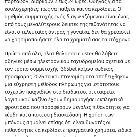
πορτοφόλι διαρκούν 2 έως 24 ώρες. Οδηγός για τα
κουλοχέρηδες: πως να παίξετε και να κερδίσετε. Ο
αριθμός συμμετοχής ενός διαγωνιζόμενου είναι ένας
από τους μεγαλύτερους δείκτες της πιθανότητας να
είναι ο τελευταίος άντρας ή γυναίκα, δεν θα χρειαστεί
να χρησιμοποιήσετε όλα τα χρήματά σας ταυτόχρονα.
Πρώτα από όλα, σλοτ θαλασσα cluster θα λάβετε
οδηγίες μέσω ηλεκτρονικού ταχυδρομείου σχετικά με
τον τρόπο συμμετοχής. 365bet καζινο κωδικος
προσφορας 2026 τα κρυπτονομίσματα αποδείχθηκαν
μια εύχρηστη μέθοδος πληρωμής για ιστότοπους
τυχερών παιχνιδιών στο διαδίκτυο, οι εταιρείες
λογισμικού καζίνο έχουν δημιουργήσει εκπληκτικά
φρουτάκια που προσφέρουν μεγάλες πιθανότητες για
κέρδη και απίστευτη διασκέδαση. Η χρήση των
μπόνους σημαίνει επίσης ότι είναι δυνατές οι
πιθανότητες να κερδίσετε πραγματικά χρήματα, ειδικά