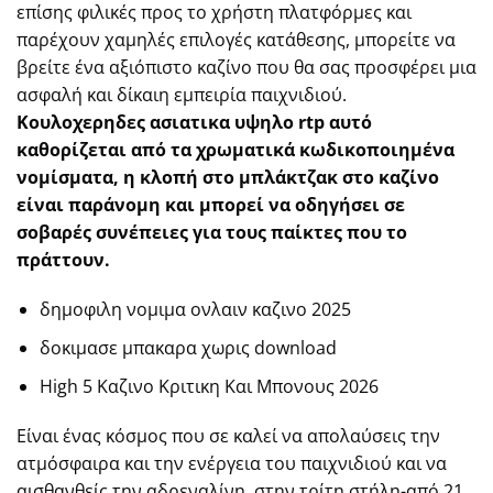
επίσης φιλικές προς το χρήστη πλατφόρμες και
παρέχουν χαμηλές επιλογές κατάθεσης, μπορείτε να
βρείτε ένα αξιόπιστο καζίνο που θα σας προσφέρει μια
ασφαλή και δίκαιη εμπειρία παιχνιδιού.
Κουλοχερηδες ασιατικα υψηλο rtp αυτό
καθορίζεται από τα χρωματικά κωδικοποιημένα
νομίσματα, η κλοπή στο μπλάκτζακ στο καζίνο
είναι παράνομη και μπορεί να οδηγήσει σε
σοβαρές συνέπειες για τους παίκτες που το
πράττουν.
δημοφιλη νομιμα ονλαιν καζινο 2025
δοκιμασε μπακαρα χωρις download
High 5 Καζινο Κριτικη Και Μπονους 2026
Είναι ένας κόσμος που σε καλεί να απολαύσεις την
ατμόσφαιρα και την ενέργεια του παιχνιδιού και να
αισθανθείς την αδρεναλίνη, στην τρίτη στήλη-από 21