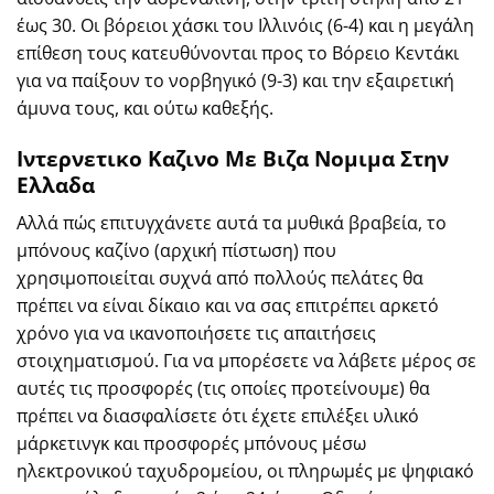
έως 30. Οι βόρειοι χάσκι του Ιλλινόις (6-4) και η μεγάλη
επίθεση τους κατευθύνονται προς το Βόρειο Κεντάκι
για να παίξουν το νορβηγικό (9-3) και την εξαιρετική
άμυνα τους, και ούτω καθεξής.
Ιντερνετικο Καζινο Με Βιζα Νομιμα Στην
Ελλαδα
Αλλά πώς επιτυγχάνετε αυτά τα μυθικά βραβεία, το
μπόνους καζίνο (αρχική πίστωση) που
χρησιμοποιείται συχνά από πολλούς πελάτες θα
πρέπει να είναι δίκαιο και να σας επιτρέπει αρκετό
χρόνο για να ικανοποιήσετε τις απαιτήσεις
στοιχηματισμού. Για να μπορέσετε να λάβετε μέρος σε
αυτές τις προσφορές (τις οποίες προτείνουμε) θα
πρέπει να διασφαλίσετε ότι έχετε επιλέξει υλικό
μάρκετινγκ και προσφορές μπόνους μέσω
ηλεκτρονικού ταχυδρομείου, οι πληρωμές με ψηφιακό