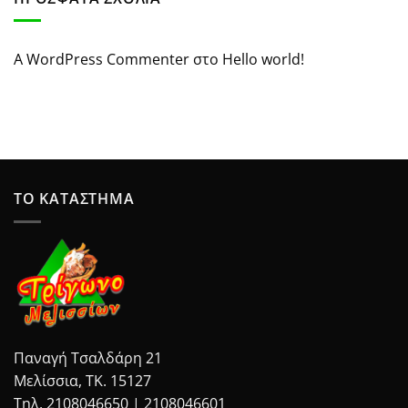
A WordPress Commenter
στο
Hello world!
ΤΟ ΚΑΤΆΣΤΗΜΑ
Παναγή Τσαλδάρη 21
Μελίσσια, ΤΚ. 15127
Τηλ.
2108046650
|
2108046601