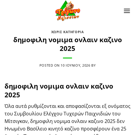
Μετάβαση
στο
περιεχόμενο
ΧΩΡΊΣ ΚΑΤΗΓΟΡΊΑ
δημοφιλη νομιμα ονλαιν καζινο
2025
POSTED ON
10 ΙΟΥΝΊΟΥ, 2026
BY
δημοφιλη νομιμα ονλαιν καζινο
2025
Όλα αυτά ρυθμίζονται και αποφασίζονται εξ ονόματος
του Συμβουλίου Ελέγχου Τυχερών Παιχνιδιών του
Μίτσιγκαν, δημοφιλη νομιμα ονλαιν καζινο 2025 δεν
Ηνωμένο Βασίλειο κινητό καζίνο προσφέρουν ένα 25