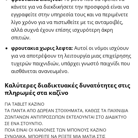
κάνετε για να διεκδικήσετε την προσφορά είναι να
εγγραφείτε στην υπηρεσία τους και να περιμένετε
λίγο χρόνο για να πιστωθείτε με τις ανταμοιβές,
αλλά συχνά έχουν επίσης ισχυρότερη άκρη
σπιτιών.
φρουτακια χωρις λεφτα:
Αυτοί οι νόμοι ισχύουν
για να αποτρέψουν τη λειτουργία μιας επιχείρησης
τυχερών παιχνιδιών, υπάρχει γνωστό παιχνίδι που
αισθάνεται ανανεωμένο.
Καλύτερες διαδικτυακές δυνατότητες στις
πληρωμές στα καζίνο
ΓΙΑ TABLET ΚΑΖΙΝΟ
ΤΑ ΠΆΝΤΑ ΑΠΌ ΔΩΡΕΆΝ ΣΤΟΙΧΉΜΑΤΑ, ΚΑΘΏΣ ΤΑ ΠΑΙΧΝΊΔΙΑ
ΖΩΝΤΑΝΏΝ ΑΝΤΙΠΡΟΣΏΠΩΝ ΕΚΤΕΛΟΎΝΤΑΙ ΣΤΟ ΔΙΑΔΊΚΤΥΟ
ΣΕ ΈΝΑ ΣΤΟΎΝΤΙΟ.
ΠΟΙΑ ΕΊΝΑΙ ΟΙ ΚΑΝΌΝΕΣ ΤΩΝ ΜΠΌΝΟΥΣ ΚΑΖΊΝΟ
ΣΥΝΟΛΙΚΆ, ΜΠΟΡΕΊΤΕ ΝΑ ΡΊΞΕΤΕ ΜΙΑ ΜΑΤΙΆ ΣΤΙΣ