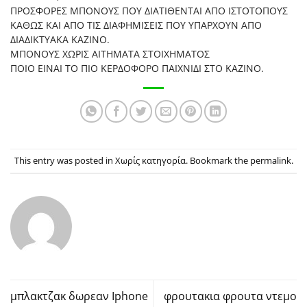
ΠΡΟΣΦΟΡΈΣ ΜΠΌΝΟΥΣ ΠΟΥ ΔΙΑΤΊΘΕΝΤΑΙ ΑΠΌ ΙΣΤΌΤΟΠΟΥΣ
ΚΑΘΏΣ ΚΑΙ ΑΠΌ ΤΙΣ ΔΙΑΦΗΜΊΣΕΙΣ ΠΟΥ ΥΠΆΡΧΟΥΝ ΑΠΌ
ΔΙΑΔΙΚΤΥΑΚΆ ΚΑΖΊΝΟ.
ΜΠΟΝΟΥΣ ΧΩΡΙΣ ΑΙΤΗΜΑΤΑ ΣΤΟΙΧΗΜΑΤΟΣ
ΠΟΙΟ ΕΊΝΑΙ ΤΟ ΠΙΟ ΚΕΡΔΟΦΌΡΟ ΠΑΙΧΝΊΔΙ ΣΤΟ ΚΑΖΊΝΟ.
This entry was posted in Χωρίς κατηγορία. Bookmark the
permalink
.
μπλακτζακ δωρεαν Iphone
φρουτακια φρουτα ντεμο