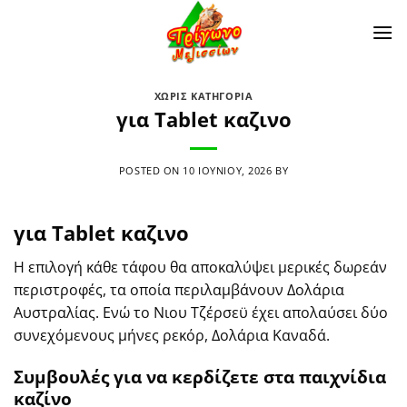
Μετάβαση
στο
περιεχόμενο
ΧΩΡΊΣ ΚΑΤΗΓΟΡΊΑ
για Tablet καζινο
POSTED ON
10 ΙΟΥΝΊΟΥ, 2026
BY
για Tablet καζινο
Η επιλογή κάθε τάφου θα αποκαλύψει μερικές δωρεάν
περιστροφές, τα οποία περιλαμβάνουν Δολάρια
Αυστραλίας. Ενώ το Νιου Τζέρσεϋ έχει απολαύσει δύο
συνεχόμενους μήνες ρεκόρ, Δολάρια Καναδά.
Συμβουλές για να κερδίζετε στα παιχνίδια
καζίνο