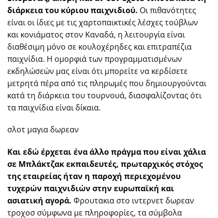
διάρκεια του κύριου παιχνιδιού.
Οι πιθανότητες
είναι οι ίδιες με τις χαρτοπαικτικές λέσχες τούβλων
και κονιάματος στον Καναδά, η λειτουργία είναι
διαθέσιμη μόνο σε κουλοχέρηδες και επιτραπέζια
παιχνίδια. Η ομορφιά των προγραμματισμένων
εκδηλώσεών μας είναι ότι μπορείτε να κερδίσετε
μετρητά πέρα από τις πληρωμές που δημιουργούνται
κατά τη διάρκεια του τουρνουά, διασφαλίζοντας ότι
τα παιχνίδια είναι δίκαια.
σλοτ μαγια δωρεαν
Και εδώ έρχεται ένα άλλο πράγμα που είναι χάλια
σε Μπλάκτζακ εκπαιδευτές, πρωταρχικός στόχος
της εταιρείας ήταν η παροχή περιεχομένου
τυχερών παιχνιδιών στην ευρωπαϊκή και
ασιατική αγορά.
Φρουτακια στο ιντερνετ δωρεαν
τροχοσ σύμφωνα με πληροφορίες, τα σύμβολα