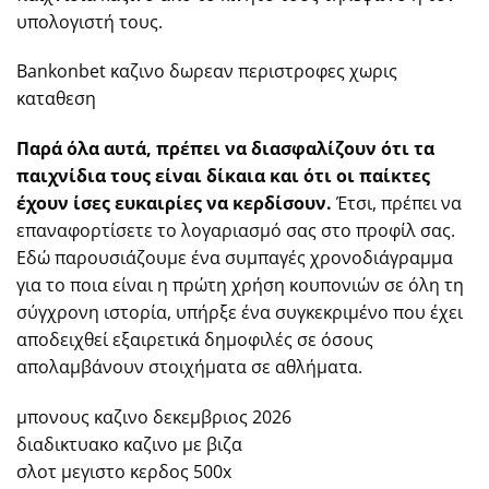
υπολογιστή τους.
Bankonbet καζινο δωρεαν περιστροφες χωρις
καταθεση
Παρά όλα αυτά, πρέπει να διασφαλίζουν ότι τα
παιχνίδια τους είναι δίκαια και ότι οι παίκτες
έχουν ίσες ευκαιρίες να κερδίσουν.
Έτσι, πρέπει να
επαναφορτίσετε το λογαριασμό σας στο προφίλ σας.
Εδώ παρουσιάζουμε ένα συμπαγές χρονοδιάγραμμα
για το ποια είναι η πρώτη χρήση κουπονιών σε όλη τη
σύγχρονη ιστορία, υπήρξε ένα συγκεκριμένο που έχει
αποδειχθεί εξαιρετικά δημοφιλές σε όσους
απολαμβάνουν στοιχήματα σε αθλήματα.
μπονους καζινο δεκεμβριος 2026
διαδικτυακο καζινο με βιζα
σλοτ μεγιστο κερδος 500x