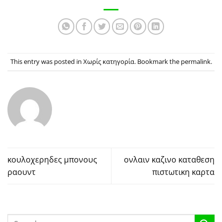
This entry was posted in Χωρίς κατηγορία. Bookmark the
permalink
.
κουλοχερηδες μπονους
ονλαιν καζινο καταθεση
ραουντ
πιστωτικη καρτα