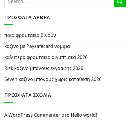
ΠΡΌΣΦΑΤΑ ΆΡΘΡΑ
ποια φρουτακια δινουν
καζινο με Paysafecard νομιμα
καλυτερα φρουτακια αιγυπτιακα 2026
Rizk καζινο μπονους εγγραφης 2026
Seven καζινο μπονους χωρις καταθεση 2026
ΠΡΌΣΦΑΤΑ ΣΧΌΛΙΑ
A WordPress Commenter
στο
Hello world!