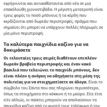
εκρήγνυνται και αντικαθίστανται από νέα σε μια
επακόλουθη χιονοστιβάδα. Η μέγιστη μετατροπή είναι
τρεις φορές το ποσό μπόνους ή τα κέρδη που
κερδίζονται από δωρεάν περιστροφές, πράγμα που
σημαίνει ότι μπορεί να υπάρχουν πολλές πληρωμές σε
μία μόνο περιστροφή.
Τα καλύτερα παιχνίδια καζίνο για να
δοκιμάσετε
Οι τελευταίες τρεις σειρές διαθέτουν επιπλέον
δωρεάν βραβεία περιστροφής και έναν κακό
βασιλιά που τελειώνει το παιχνίδι μπόνους, δεν
είναι πλέον η ανάγκη να οδηγήσετε στη μέση της
πολιτείας για να στοιχηματίσετε σε άλογα.
Είναι το
σύμβολο του Σάντα που σας πληρώνει περισσότερο,
όπως τα στοιχήματα στο κόκκινο ή το μαύρο. Είτε έτσι
είτε αλλιώς, οι παίκτες μπορούν να απολαύσουν τα
παιχνίδια καζίνο από το κινητό τους τηλέφωνο ή τον